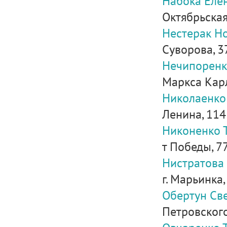
Набока Еле
Октябрьская,
Нестерак Н
Суворова, 37,
Нечипоренк
Маркса Карла
Николаенко
Ленина, 114
Никоненко 
т Победы, 7
Нистратова
г. Марьинка,
Обертун Св
Петровского