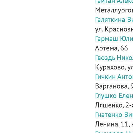
Гайтан Але
Металлургов,
Галяткина 
ул. Красноз
Гармаш Юли
Артема, 66
Гвоздь Ник
Курахово, ул
Гичкин Ант
Варганова, 
Глушко Еле
Ляшенко, 2-а
Гнатенко В
Ленина, 11, 