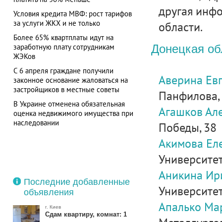
другая инфо
Условия кредита МВФ: рост тарифов
за услуги ЖКХ и не только
области.
Более 65% квартплаты идут на
заработную плату сотрудникам
Донецкая об
ЖЭКов
С 6 апреля граждане получили
Аверина Ев
законное основание жаловаться на
застройщиков в местные советы
Панфилова, 
В Украине отменена обязательная
Агашков Ал
оценка недвижимого имущества при
наследовании
Победы, 38
Акимова Ел
Университет
Аникина Ир
Последние добавленные
Университетс
объявления
Апалько М
г. Киев
Сдам квартиру, комнат: 1