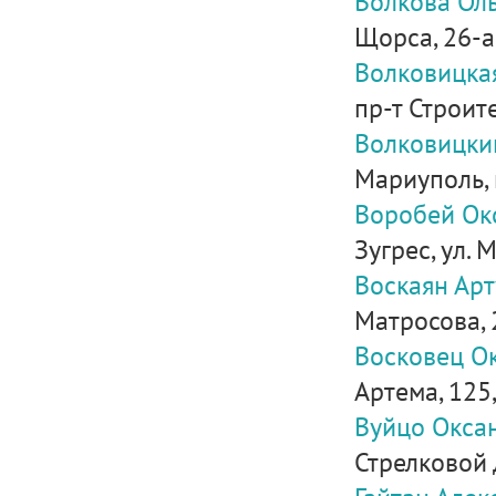
Волкова Ол
Щорса, 26-а,
Волковицка
пр-т Строите
Волковицки
Мариуполь, 
Воробей Ок
Зугрес, ул. М
Воскаян Ар
Матросова, 
Восковец О
Артема, 125,
Вуйцо Окса
Стрелковой Д