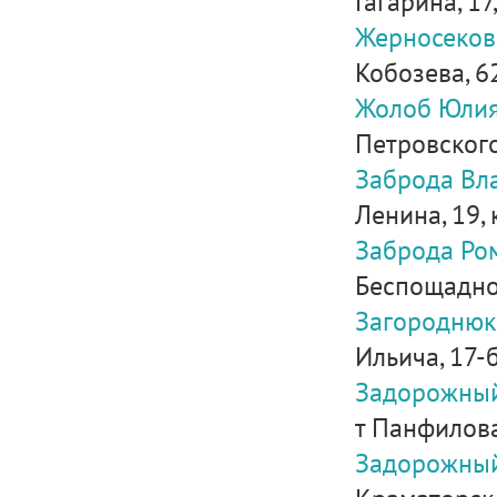
Гагарина, 17,
Жерносеков
Кобозева, 6
Жолоб Юлия
Петровского
Заброда Вл
Ленина, 19, 
Заброда Ро
Беспощадно
Загороднюк
Ильича, 17-
Задорожный
т Панфилова
Задорожны