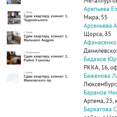
Металлургов
Арепьева Е
г. Киев
Мира, 55
Сдам квартиру, комнат: 1,
Чудновського
Арсеньева 
Щорса, 35
г. Киев
Сдам квартиру, комнат: 1,
Афанасенко
Малышко Андрея
Данилевског
г. Борисполь
Сдам квартиру, комнат: 1,
Бадахов Юр
Район 3 школы
РККА, 16, оф
г. Киев
Баженова Л
Сдам квартиру, комнат: 1,
Маяковского пр.
Люксембург, 
Баранов Ни
Артема, 25, к
Бархатова 