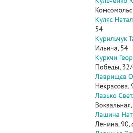
Кульченко 
Комсомольск
Куляс Ната
54
Курильчук 
Ильича, 54
Куркчи Гео
Победы, 32
Лаврищєв О
Некрасова, 
Лазько Све
Вокзальная,
Лашина Нат
Ленина, 90, 