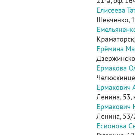
21-а, оф. 16
Елисеева Т
Шевченко, 
Емельяненк
Краматорск, 
Ерёмина Ма
Дзержинского
Ермакова О
Челюскинцев,
Ермакович 
Ленина, 53, 
Ермакович 
Ленина, 53/
Есионова С