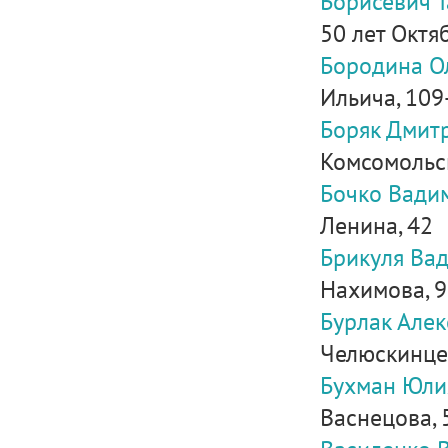
Борисевич 
50 лет Октяб
Бородина О
Ильича, 109
Боряк Дмит
Комсомольска
Бочко Вади
Ленина, 42
Брикуля Ва
Нахимова, 9
Бурлак Але
Челюскинце
Бухман Юли
Васнецова, 