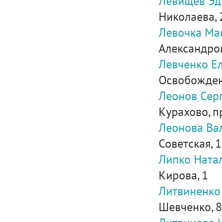
Левищев Эд
Николаева, 
Левочка Ма
Александровк
Левченко Е
Освобождени
Леонов Сер
Курахово, пр
Леонова Ва
Советская, 
Липко Ната
Кирова, 1
Литвиненко
Шевченко, 81