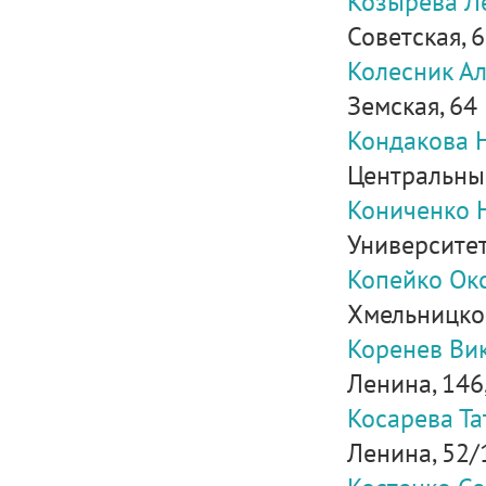
Козырева Л
Советская, 66
Колесник А
Земская, 64
Кондакова 
Центральный
Кониченко 
Университет
Копейко Ок
Хмельницког
Коренев Ви
Ленина, 146,
Косарева Т
Ленина, 52/1