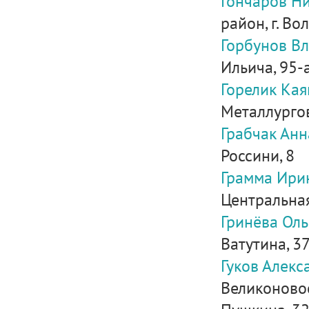
Гончаров Н
район, г. Во
Горбунов В
Ильича, 95-
Горелик Ка
Металлургов
Грабчак Ан
Россини, 8
Грамма Ири
Центральная,
Гринёва Ол
Ватутина, 37,
Гуков Алек
Великоновос