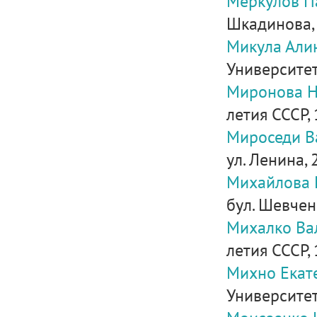
Меркулов П
Шкадинова,
Микула Али
Университетс
Миронова Н
летия СССР, 1
Мироседи В
ул. Ленина, 2
Михайлова 
бул. Шевченк
Михалко Ва
летия СССР, 
Михно Екат
Университетс