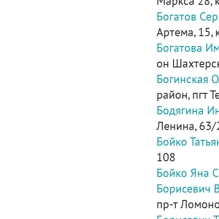
Маркса 28, к
Богатов Сер
Артема, 15, к
Богатова И
он Шахтерск
Богинская О
район, пгт Т
Бодягина И
Ленина, 63/2
Бойко Тать
108
Бойко Яна 
Борисевич 
пр-т Ломонос