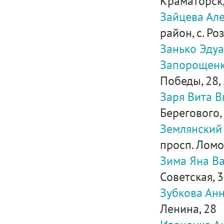
Краматорск, 
Зайцева Ал
район, с. Ро
Занько Эду
Запорощенк
Победы, 28, 
Заря Вита 
Берегового, 3
Землянский
просп. Ломон
Зима Яна В
Советская, 32
Зубкова Ан
Ленина, 28