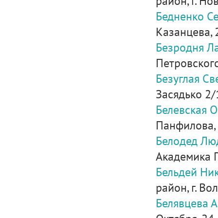
район, г. Нов
Бедненко С
Казанцева, 2
Безродня Л
Петровского
Безуглая С
Засядько 2/
Белевская 
Панфилова, 
Белодед Лю
Академика Па
Бельдей Ни
район, г. Во
Белявцева 