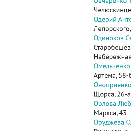
Овчаренко 
Челюскинцев
Одерий Ант
Лепорского,
Одиноков С
Старобешевс
Набережная
Омельченко
Артема, 58-
Оноприенко
Щорса, 26-а,
Орлова Люб
Маркса, 43
Оруджева О