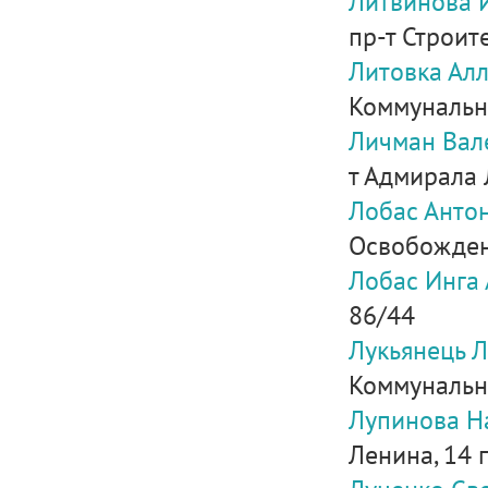
Литвинова 
пр-т Строите
Литовка Ал
Коммунальна
Личман Вал
т Адмирала 
Лобас Анто
Освобождени
Лобас Инга
86/44
Лукьянець 
Коммунальна
Лупинова Н
Ленина, 14 