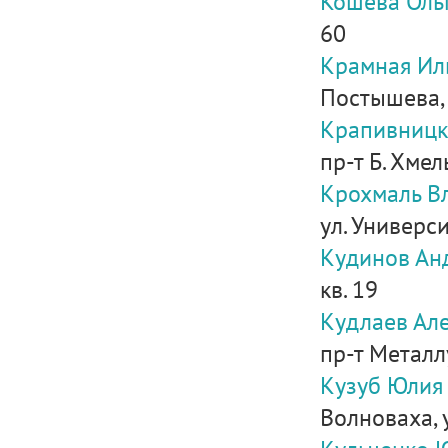
Кошева Оль
60
Крамная Ил
Постышева,
Крапивницк
пр-т Б. Хмел
Крохмаль В
ул. Университ
Кудинов Ан
кв. 19
Кудлаев Ал
пр-т Металл
Кузуб Юлия
Волноваха, у