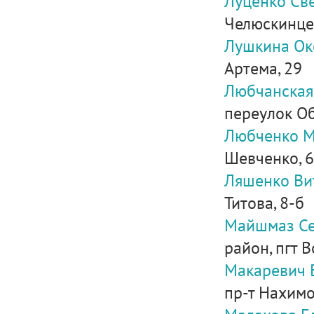
Луценко Св
Челюскинце
Лушкина Ок
Артема, 29
Любчанская
переулок Обн
Любченко 
Шевченко, 6
Ляшенко Ви
Титова, 8-б
Майшмаз С
район, пгт В
Макаревич 
пр-т Нахимов