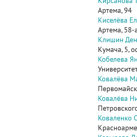
Кирсанова 
Артема, 94
Киселёва Е
Артема, 58-а
Клишин Ден
Кумача, 5, о
Кобелева Я
Университет
Ковалёва М
Первомайски
Ковалёва Н
Петровского
Коваленко 
Красноармей