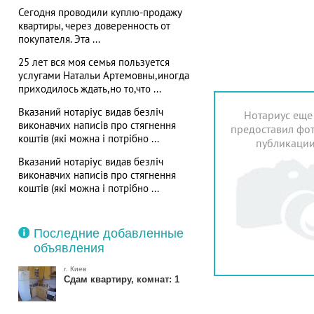
Сегодня проводили куплю-продажу
квартиры, через доверенность от
покупателя. Эта ...
25 лет вся моя семья пользуется
услугами Натальи Артемовны,иногда
приходилось ждать,но то,что ...
Вказаний нотаріус видав безліч
Нотариус еще
виконавчих написів про стягнення
предоставил фот
коштів (які можна і потрібно ...
публикаци
Вказаний нотаріус видав безліч
виконавчих написів про стягнення
коштів (які можна і потрібно ...
Последние добавленные
объявления
г. Киев
Сдам квартиру, комнат: 1