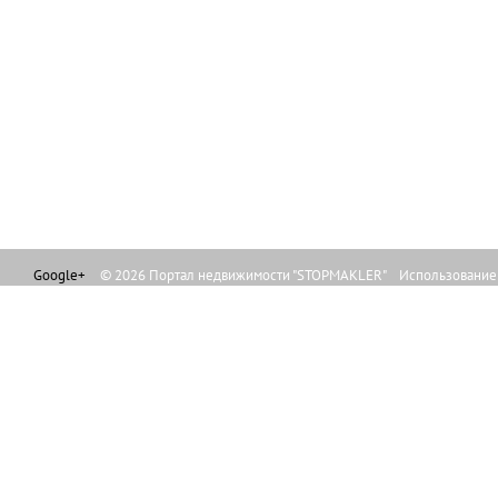
Google+
© 2026 Портал недвижимости "STOPMAKLER" Использование л