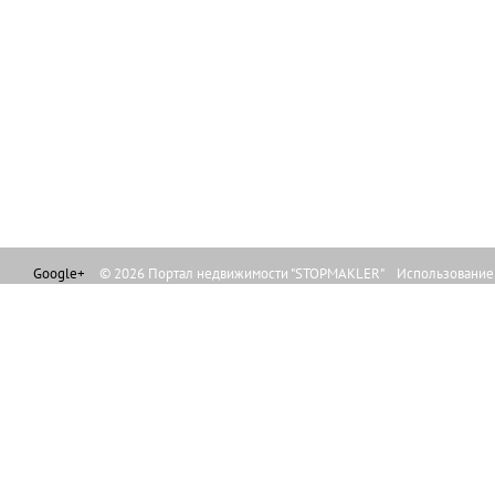
Google+
© 2026 Портал недвижимости "STOPMAKLER" Использование л