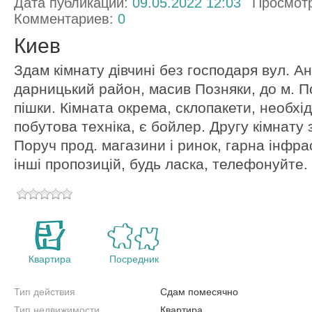
Дата публикации:
09.05.2022 12:03
Просмот
Комментариев:
0
Киев
Здам кімнату дівчині без господаря вул. А
дарницький район, масив Позняки, до м. 
пішки. Кімната окрема, склопакети, необхід
побутова техніка, є бойлер. Другу кімнату 
Поруч прод. магазини і ринок, гарна інфр
інші пропозицій, будь ласка, телефонуйте.
Квартира
Посредник
Тип действия
Сдам помесячно
Тип недвижимости
Квартира