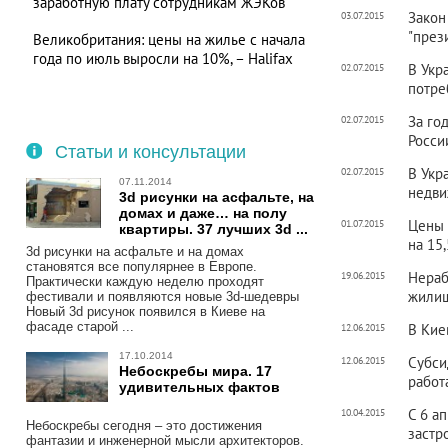
заработную плату сотрудникам ЖЭКов
Закон
03.07.2015
"през
Великобритания: цены на жилье с начала
года по июль выросли на 10%, – Halifax
В Укр
02.07.2015
потре
За го
02.07.2015
Росси
Статьи и консультации
В Укр
02.07.2015
07.11.2014
недви
3d рисунки на асфальте, на
домах и даже… на полу
Цены 
01.07.2015
квартиры. 37 лучших 3d ...
на 15
3d рисунки на асфальте и на домах
становятся все популярнее в Европе.
Нераб
19.06.2015
Практически каждую неделю проходят
жилищ
фестивали и появляются новые 3d-шедевры
Новый 3d рисунок появился в Киеве на
фасаде старой ...
В Кие
12.06.2015
17.10.2014
Субси
12.06.2015
Небоскребы мира. 17
работ
удивительных фактов
С 6 а
10.04.2015
Небоскребы сегодня – это достижения
застр
фантазии и инженерной мысли архитекторов.