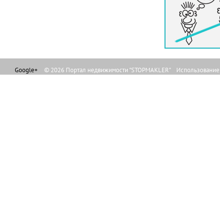
Google+
© 2026 Портал недвижимости "STOPMAKLER" Использование л