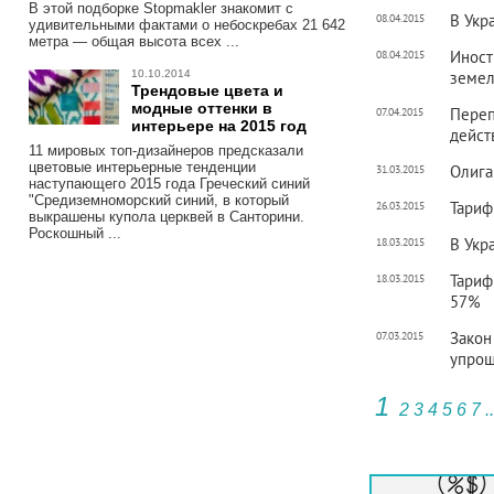
В этой подборке Stopmakler знакомит с
В Укр
08.04.2015
удивительными фактами о небоскребах 21 642
метра — общая высота всех ...
Иност
08.04.2015
10.10.2014
земел
Трендовые цвета и
модные оттенки в
Переп
07.04.2015
интерьере на 2015 год
дейст
11 мировых топ-дизайнеров предсказали
цветовые интерьерные тенденции
Олига
31.03.2015
наступающего 2015 года Греческий синий
"Средиземноморский синий, в который
Тариф
26.03.2015
выкрашены купола церквей в Санторини.
Роскошный ...
В Укр
18.03.2015
Тариф
18.03.2015
57%
Закон
07.03.2015
упрощ
1
2
3
4
5
6
7
..