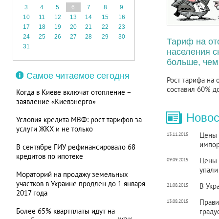
3
4
5
6
7
8
9
10
11
12
13
14
15
16
17
18
19
20
21
22
23
24
25
26
27
28
29
30
Тариф на от
31
населения с
больше, чем
Самое читаемое сегодня
Рост тарифа на 
составил 60% до
Когда в Киеве включат отопление –
заявление «Киевэнерго»
Новос
Условия кредита МВФ: рост тарифов за
услуги ЖКХ и не только
Цены 
13.11.2015
импор
В сентябре ГИУ рефинансировало 68
кредитов по ипотеке
Цены 
09.09.2015
упали
Мораторий на продажу земельных
участков в Украине продлен до 1 января
В Укр
21.08.2015
2017 года
Прави
13.08.2015
Более 65% квартплаты идут на
граду