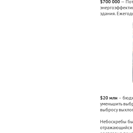
— Пот
$700 000
энергоэффектив
здания. Ежегод
– бюдж
$20 млн
уменьшить выбр
выбросу выхлоп
Небоскребы бы
отражающийся о