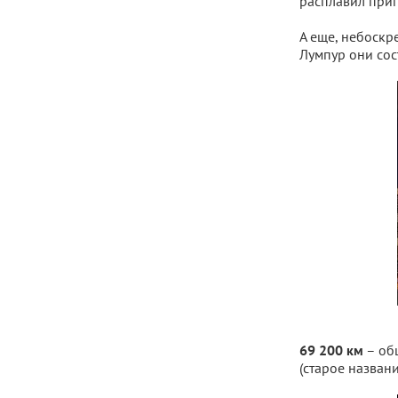
расплавил при
А еще, небоскр
Лумпур они со
– общ
69 200 км
(старое названи