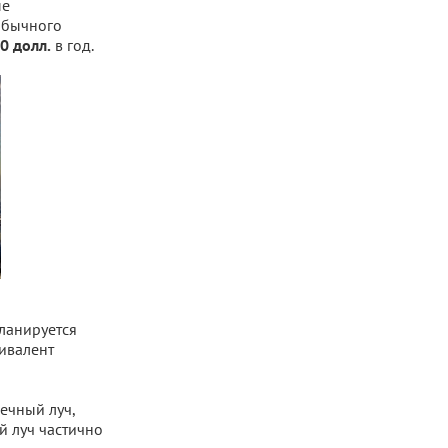
ые
обычного
в год.
0 долл.
ланируется
вивалент
ечный луч,
й луч частично