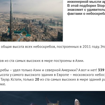
инженерной мысли ар
В этой подборке Stop
знакомит с удивите
фактами о небоскреб
общая высота всех небоскребов, построенных в 2011 году. Эт
в из ста самых высоких в мире построены в Азии.
ребы – удел только Азии и северной Америки? А вот и нет!
339
ысота у самого высокого здания в Европе – московского небо
ауэр. Кстати, только
из ста самых высоких в мире зданий 
20
ке.