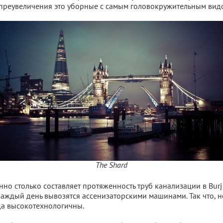
преувеличения это уборные с самым головокружительным видо
The Shard
но столько составляет протяженность труб канализации в Burj 
аждый день вывозятся ассенизаторскими машинами. Так что, 
да высокотехнологичны.