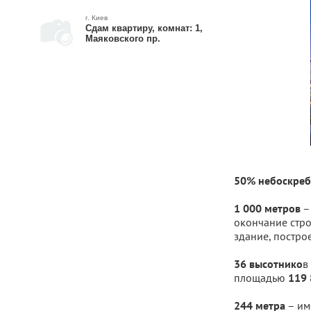
г. Киев
Сдам квартиру, комнат: 1,
Маяковского пр.
50% небоскреб
– 
1 000 метров
окончание стро
здание, постро
в
36 высотнико
площадью
119 
– им
244 метра