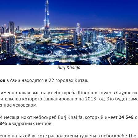
Burj Khalifa
в Азии находятся в 22 городах Китая.
ов
именно такая высота у небоскреба Kingdom Tower в Саудовско
ительства которого запланировано на 2018 год. Это будет сам
енное человеком.
 4 месяца моют небоскреб Burj Khalifa, который имеет
о
24 348
квадратных метров.
845
енно на такой высоте расположены туалеты в небоскребе The 