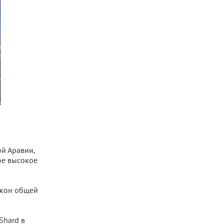
й Аравии,
ое высокое
кон общей
Shard в