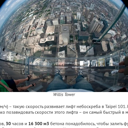
Willis Tower
км/ч) – такую скорость развивает лифт небоскреба в Taipei 101
ько позавидовать скорости этого лифта – он самый быстрый в м
ов,
часов и
бетона понадобилось, чтобы залить ф
30
16 300 м3