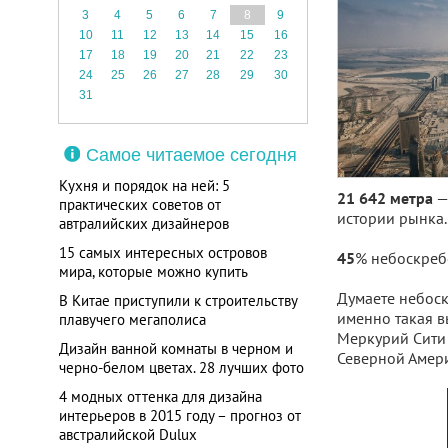
3
4
5
6
7
8
9
10
11
12
13
14
15
16
17
18
19
20
21
22
23
24
25
26
27
28
29
30
31
Самое читаемое сегодня
Кухня и порядок на ней: 5
— 
21 642
метра
практических советов от
истории рынка.
автралийских дизайнеров
15 самых интересных островов
% небоскребо
45
мира, которые можно купить
Думаете небоск
В Китае приступили к строительству
именно такая в
плавучего мегаполиса
Меркурий Сити Т
Дизайн ванной комнаты в черном и
Северной Амери
черно-белом цветах. 28 лучших фото
4 модных оттенка для дизайна
интерьеров в 2015 году – прогноз от
австралийской Dulux