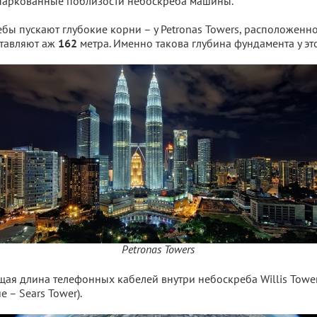
паркованные поблизости небоскреба машины.
ебы пускают глубокие корни – у Petronas Towers, расположенно
ставляют аж
метра. Именно такова глубина фундамента у эт
162
Petronas Towers
ая длина телефонных кабелей внутри небоскреба Willis Tower
е – Sears Tower).