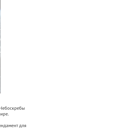
. Небоскребы
ире.
ундамент для