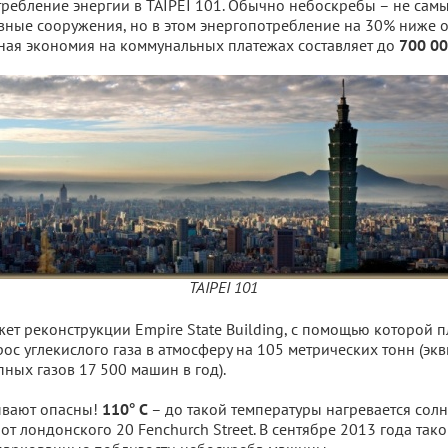
ребление энергии в TAIPEI 101. Обычно небоскребы – не сам
ные сооружения, но в этом энергопотребление на 30% ниже 
ная экономия на коммунальных платежах составляет до
700 00
TAIPEI 101
ет реконструкции Empire State Building, с помощью которой п
ос углекислого газа в атмосферу на 105 метрических тонн (эк
ных газов 17 500 машин в год).
вают опасны!
– до такой температуры нагревается солн
110° C
т лондонского 20 Fenchurch Street. В сентябре 2013 года тако