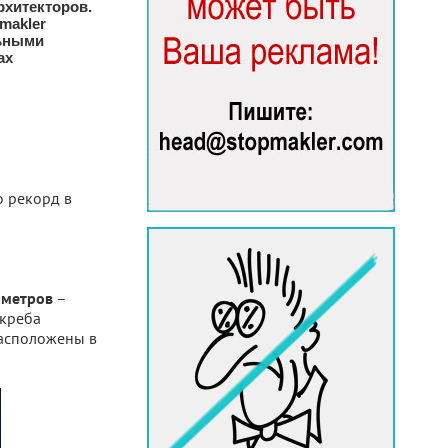
хитекторов.
makler
льными
ах
о рекорд в
–
 метров
скреба
расположены в