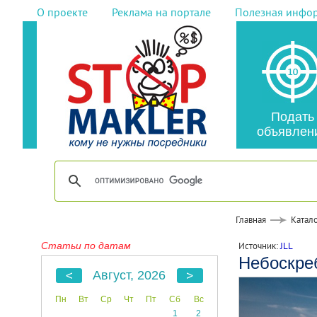
О проекте
Реклама на портале
Полезная инфо
Подать
объявлен
Главная
Катало
Статьи по датам
Источник:
JLL
Небоскре
Август, 2026
Пн
Вт
Ср
Чт
Пт
Сб
Вс
1
2