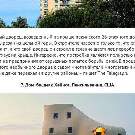
ый дворец, возведенный на крыше пекинского 26-этажного до
вырезан из цельной горы. О строителе известно только то, что 
н», и что свой дворец он строил в течение шести лет, переобо
хаус на крыше. Интересно, что постройка является полностью 
 не предпринимают серьезных попыток борьбы с ней. В проц
этого необычного дворца с садом многие жители многоэтажки 
ые даже переехали в другие районы, – пишет The Telegraph.
7. Дом-башмак Хейнса. Пенсильвания, США