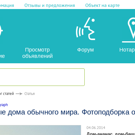
рмация
Отзывы и предложения
Объект на карте
Просмотр
Форум
Нотар
ие
объявлений
г статей
Статья
graph
е дома обычного мира. Фотоподборка о
04.06.2014
Дом-ананас, дом-баш