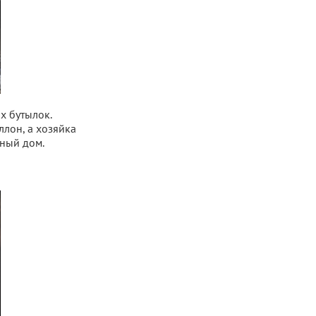
х бутылок.
лон, а хозяйка
чный дом.