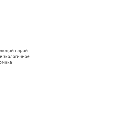
молодой парой
е экологичное
домика