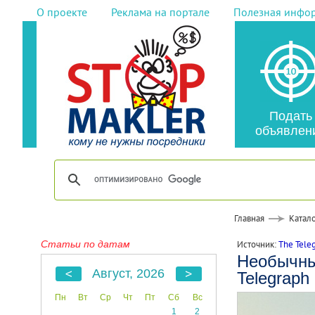
О проекте
Реклама на портале
Полезная инфо
Подать
объявлен
Главная
Катало
Статьи по датам
Источник:
The Tele
Необычны
Август, 2026
Telegraph
Пн
Вт
Ср
Чт
Пт
Сб
Вс
1
2