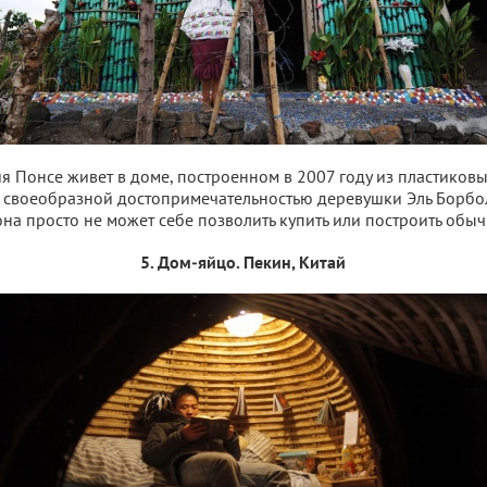
я Понсе живет в доме, построенном в 2007 году из пластиковы
 своеобразной достопримечательностью деревушки Эль Борбол
 она просто не может себе позволить купить или построить обы
5. Дом-яйцо. Пекин, Китай