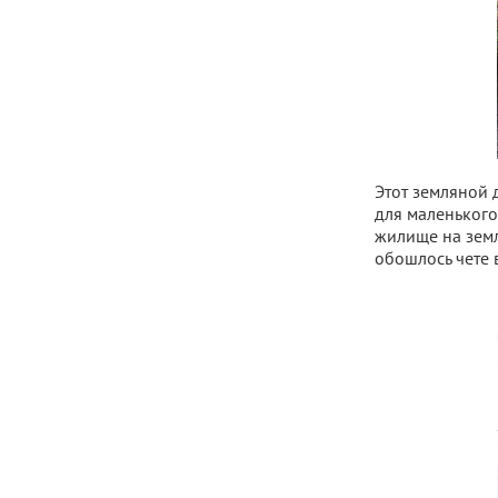
Этот земляной 
для маленького
жилище на земл
обошлось чете в