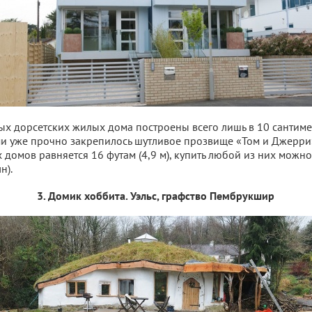
х дорсетских жилых дома построены всего лишь в 10 сантимет
ми уже прочно закрепилось шутливое прозвище «Том и Джерри
 домов равняется 16 футам (4,9 м), купить любой из них можно
н).
3. Домик хоббита. Уэльс, графство Пембрукшир