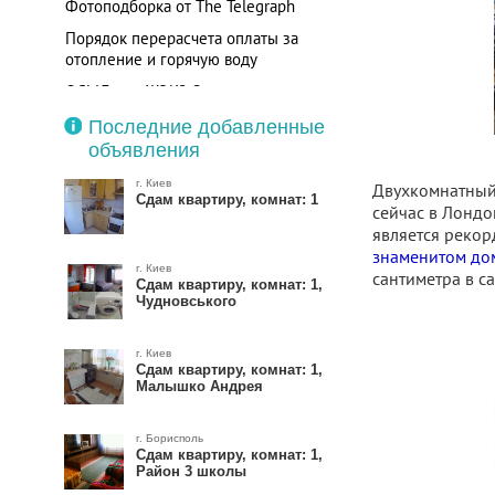
Фотоподборка от The Telegraph
Порядок перерасчета оплаты за
отопление и горячую воду
ОСМД или ЖЭК? Отзывы из
форумов.
Последние добавленные
объявления
г. Киев
Двухкомнатный 
Сдам квартиру, комнат: 1
сейчас в Лондо
является рекор
знаменитом дом
г. Киев
сантиметра в са
Сдам квартиру, комнат: 1,
Чудновського
г. Киев
Сдам квартиру, комнат: 1,
Малышко Андрея
г. Борисполь
Сдам квартиру, комнат: 1,
Район 3 школы