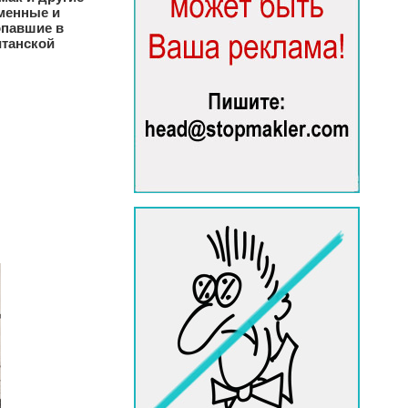
менные и
опавшие в
итанской