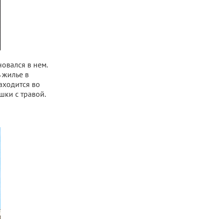
овался в нем.
 жилье в
аходится во
шки с травой.