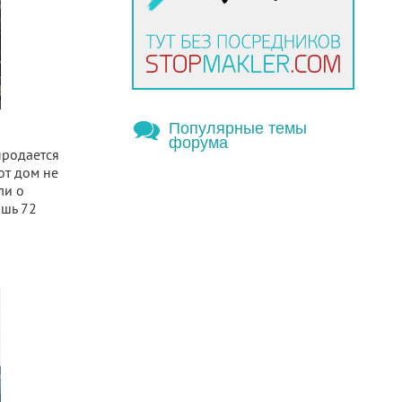
Популярные темы
форума
продается
тот дом не
ли о
ишь 72