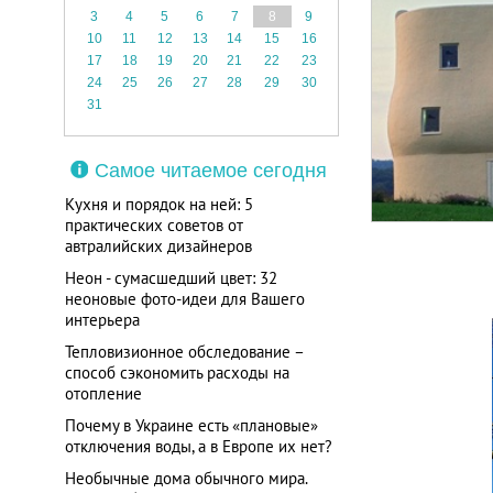
3
4
5
6
7
8
9
10
11
12
13
14
15
16
17
18
19
20
21
22
23
24
25
26
27
28
29
30
31
Самое читаемое сегодня
Кухня и порядок на ней: 5
практических советов от
автралийских дизайнеров
Неон - сумасшедший цвет: 32
неоновые фото-идеи для Вашего
интерьера
Тепловизионное обследование –
способ сэкономить расходы на
отопление
Почему в Украине есть «плановые»
отключения воды, а в Европе их нет?
Необычные дома обычного мира.