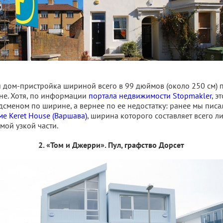
дом-пристройка шириной всего в 99 дюймов (около 250 см) 
не. Хотя, по информации
портала недвижимости Stopmakler
, э
дсменом по ширине, а вернее по ее недостатку: ранее мы писа
е Keret House (Варшава)
, ширина которого составляет всего л
мой узкой части.
2. «Том и Джерри». Пул, графство Дорсет