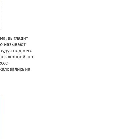
ма, выглядит
его называют
рудуя под него
незаконной, но
ессе
жаловались на