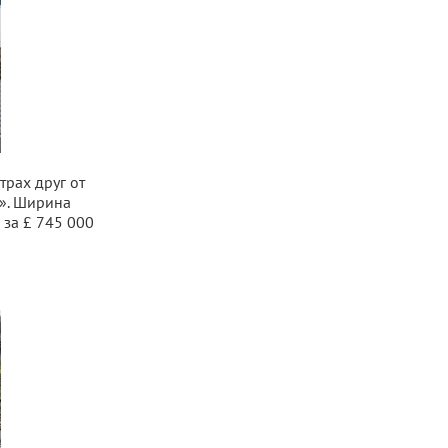
рах друг от
». Ширина
 за £ 745 000