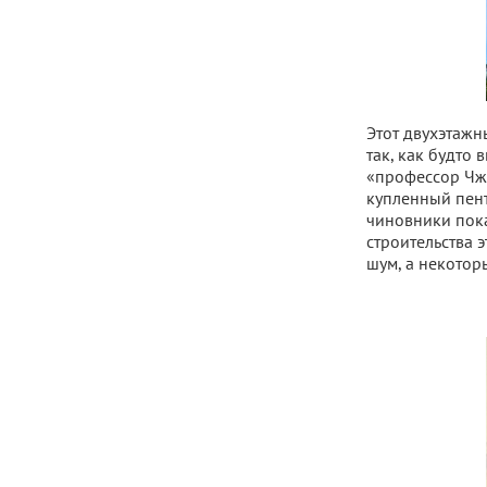
Этот двухэтажн
так, как будто 
«профессор Чжа
купленный пент
чиновники пока
строительства 
шум, а некотор