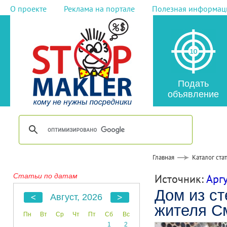
О проекте
Реклама на портале
Полезная информац
Подать
объявление
Главная
Каталог ста
Статьи по датам
Источник:
Арг
Дом из ст
Август, 2026
жителя С
Пн
Вт
Ср
Чт
Пт
Сб
Вс
1
2