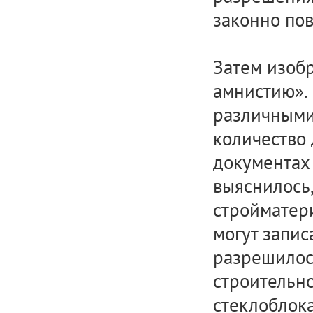
законно пов
Затем изоб
амнистию».
различными
количество 
документах 
выяснилось,
стройматери
могут записа
разрешилос
строительн
стеклоблок