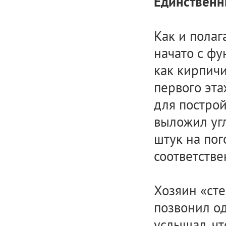
Единственн
Как и полаг
начато с фу
как кирпичи
первого эта
для постро
выложил угл
штук на пог
соответстве
Хозяин «ст
позвонил од
услышал, чт