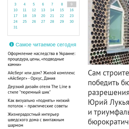
3
4
5
6
7
8
9
10
11
12
13
14
15
16
17
18
19
20
21
22
23
24
25
26
27
28
29
30
31
Самое читаемое сегодня
Оформление наследства в Украине:
процедура, цены, «подводные
камни»
Сам строите
Айсберг или дом? Жилой комплекс
«Айсберг» - Орхус, Дания
победить б
Дерзкий дизайн отеля The Line в
разрешения
стиле "тюремный шик"
Юрий Лукья
Как визуально «поднять» низкий
потолок – практические советы
и триумфал
Жизнерадостный интерьер
бюрократич
шведского дома с винтажным
шармом