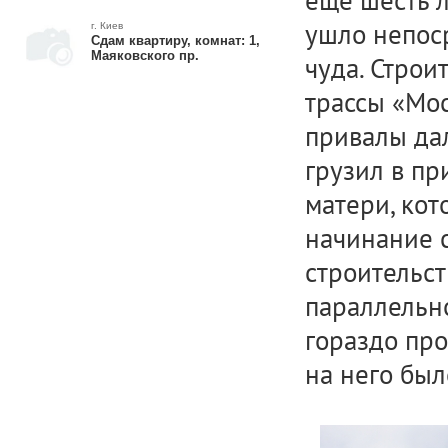
еще шесть 
ушло непос
г. Киев
Сдам квартиру, комнат: 1,
Маяковского пр.
чуда. Стро
трассы «Мос
привалы да
грузил в пр
матери, ко
начинание 
строительст
параллельно
гораздо про
на него был