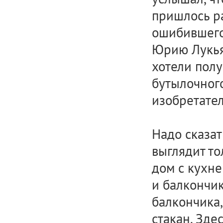
пришлось ра
ошибившего
Юрию Лукья
хотели пол
бутылочного
изобретател
Надо сказат
выглядит то
дом с кухне
и балкончик
балкончика,
стакан. Зде