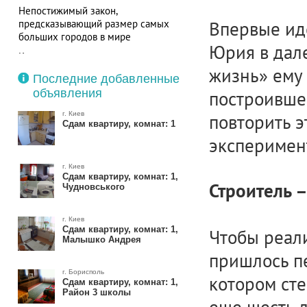
Непостижимый закон,
предсказывающий размер самых
Впервые ид
больших городов в мире
Юрия в дале
Как маленькую кухню сделать
стильной и функциональной
жизнь» ему 
Последние добавленные
объявления
построивше
г. Киев
повторить 
Сдам квартиру, комнат: 1
эксперимен
г. Киев
Сдам квартиру, комнат: 1,
Строитель –
Чудновського
г. Киев
Сдам квартиру, комнат: 1,
Чтобы реал
Малышко Андрея
пришлось пе
г. Борисполь
котором сте
Сдам квартиру, комнат: 1,
Район 3 школы