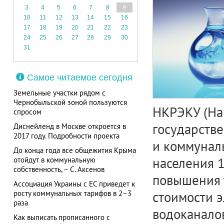
3
4
5
6
7
8
9
10
11
12
13
14
15
16
17
18
19
20
21
22
23
24
25
26
27
28
29
30
31
Самое читаемое сегодня
Земельные участки рядом с
Чернобыльской зоной пользуются
НКРЭКУ (На
спросом
государстве
Диснейленд в Москве откроется в
2017 году. Подробности проекта
и коммуналь
До конца года все общежития Крыма
населения 1
отойдут в коммунальную
собственность, – С. Аксенов
повышения 
Ассоциация Украины с ЕС приведет к
росту коммунальных тарифов в 2–3
стоимости э
раза
водоканало
Как выписать прописанного с