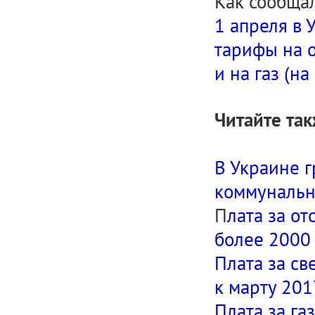
Как сообща
1 апреля в 
тарифы на о
и на газ (н
Читайте так
В Украине г
коммунальн
П
лата за о
более 2000 
Плата за св
к марту 2017
Плата за га