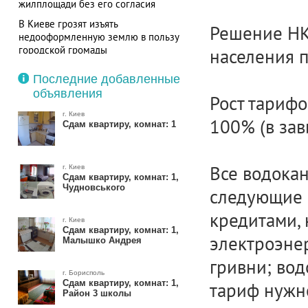
жилплощади без его согласия
В Киеве грозят изъять
Решение НК
недооформленную землю в пользу
городской громады
населения п
Последние добавленные
объявления
Рост тарифо
г. Киев
100% (в зав
Сдам квартиру, комнат: 1
Все водока
г. Киев
Сдам квартиру, комнат: 1,
Чудновського
следующие 
кредитами, 
г. Киев
Сдам квартиру, комнат: 1,
электроэне
Малышко Андрея
гривни; вод
г. Борисполь
Сдам квартиру, комнат: 1,
тариф нужно
Район 3 школы