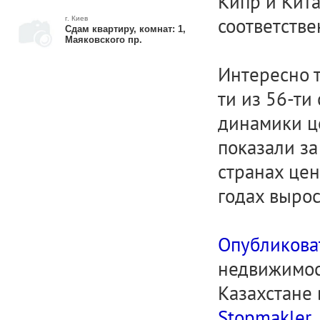
Кипр и Кита
соответстве
г. Киев
Сдам квартиру, комнат: 1,
Маяковского пр.
Интересно т
ти из 56-ти
динамики це
показали за
странах це
годах вырос
Опубликова
недвижимост
Казахстане
Stopmakler
.