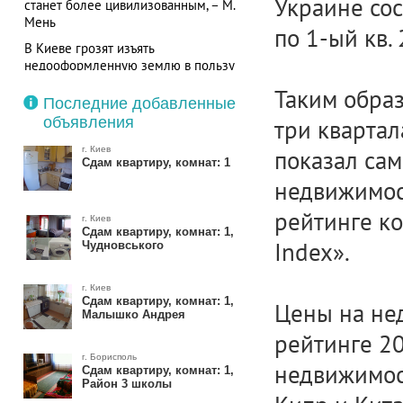
Украине сост
станет более цивилизованным, – М.
Мень
по 1-ый кв. 
В Киеве грозят изъять
недооформленную землю в пользу
городской громады
Таким обра
Последние добавленные
объявления
три квартал
г. Киев
показал са
Сдам квартиру, комнат: 1
недвижимос
рейтинге ко
г. Киев
Сдам квартиру, комнат: 1,
Index».
Чудновського
г. Киев
Сдам квартиру, комнат: 1,
Цены на не
Малышко Андрея
рейтинге 2
г. Борисполь
недвижимост
Сдам квартиру, комнат: 1,
Район 3 школы