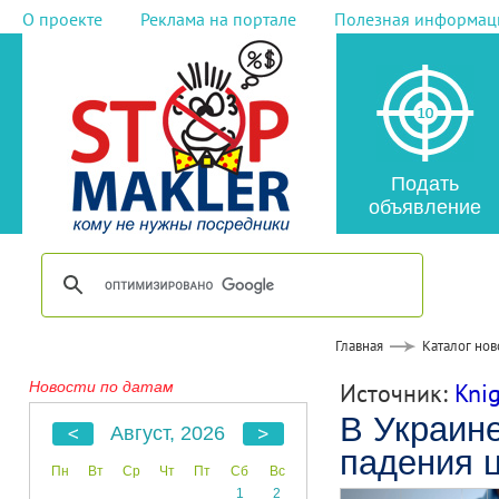
О проекте
Реклама на портале
Полезная информац
Подать
объявление
Главная
Каталог нов
Новости по датам
Источник:
Knig
В Украине
Август, 2026
падения 
Пн
Вт
Ср
Чт
Пт
Сб
Вс
1
2