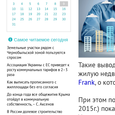
3
4
5
6
7
8
9
10
11
12
13
14
15
16
17
18
19
20
21
22
23
24
25
26
27
28
29
30
31
Самое читаемое сегодня
Земельные участки рядом с
Чернобыльской зоной пользуются
спросом
Такие выво
Ассоциация Украины с ЕС приведет к
росту коммунальных тарифов в 2–3
жилую недв
раза
Frank
, о ко
Как выписать прописанного с
жилплощади без его согласия
До конца года все общежития Крыма
При этом пол
отойдут в коммунальную
собственность, – С. Аксенов
2015г.) пок
В России долевое строительство