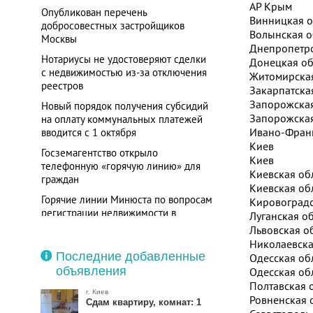
АР Крым
Опубликован перечень
Винницкая о
добросовестных застройщиков
Волынская о
Москвы
Днепропетро
Нотариусы не удостоверяют сделки
Донецкая об
с недвижимостью из-за отключения
Житомирская
реестров
Закарпатска
Запорожская
Новый порядок получения субсидий
Запорожская
на оплату коммунальных платежей
Ивано-Франк
вводится с 1 октября
Киев
Госземагентство открыло
Киев
телефонную «горячую линию» для
Киевская об
граждан
Киевская об
Горячие линии Минюста по вопросам
Кировоградс
регистрации недвижимости в
Луганская об
областях
Львовская о
Николаевска
Последние добавленные
Одесская об
объявления
Одесская об
Полтавская 
г. Киев
Ровненская 
Сдам квартиру, комнат: 1