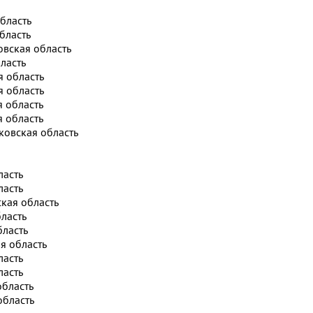
бласть
бласть
вская область
ласть
 область
я область
 область
 область
овская область
ласть
ласть
кая область
ласть
бласть
я область
ласть
ласть
область
область