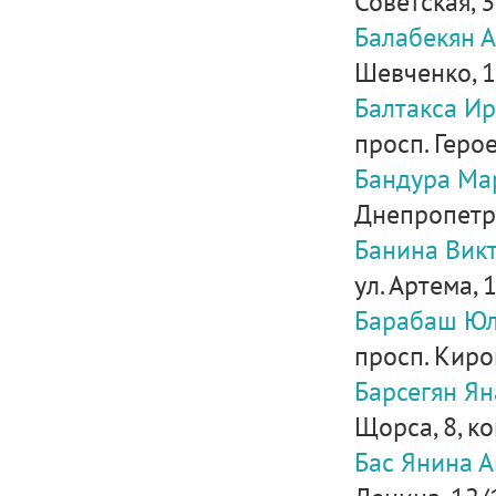
Советская, 
Балабекян 
Шевченко, 
Балтакса И
просп. Героев
Бандура Ма
Днепропетро
Банина Вик
ул. Артема, 
Барабаш Юл
просп. Киров
Барсегян Ян
Щорса, 8, ко
Бас Янина 