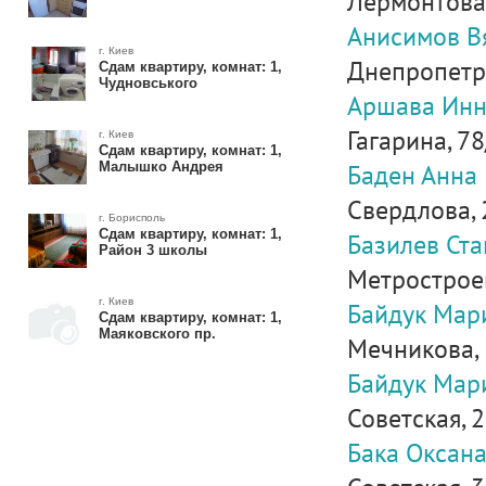
Лермонтова,
Анисимов В
г. Киев
Днепропетро
Сдам квартиру, комнат: 1,
Чудновського
Аршава Инн
Гагарина, 78
г. Киев
Сдам квартиру, комнат: 1,
Баден Анна 
Малышко Андрея
Свердлова, 
г. Борисполь
Сдам квартиру, комнат: 1,
Базилев Ст
Район 3 школы
Метростроевс
г. Киев
Байдук Мар
Сдам квартиру, комнат: 1,
Маяковского пр.
Мечникова, 3
Байдук Мар
Советская, 
Бака Оксана