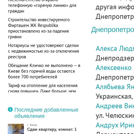
другая инфо
телефонную «горячую линию» для
граждан
Днепропетро
Строительство инвестируемого
Фирташем ЖК Respublika
Днепропетро
приостановлено из-за падения
гривни
Нотариусы не удостоверяют сделки
Алекса Люд
с недвижимостью из-за отключения
Днепродзерж
реестров
Обещание Кличко не выполнено — в
Алексеенко
Киеве без горячей воды остаются
Днепропетро
более 700 потребителей
Алябьева Я
Тариф на отопление для населения
снова повышен. Даже больше, чем
Украинская, д
требовал МВФ
Андреев Ви
Последние добавленные
ул. Челюскин
объявления
Андрух Ири
г. Киев
Сдам квартиру, комнат: 1