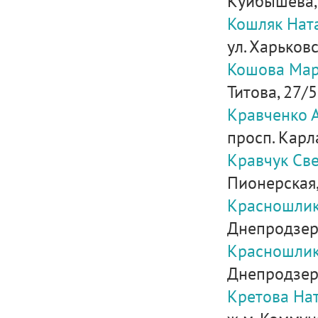
Куйбышева, д
Кошляк Нат
ул. Харьковс
Кошова Мар
Титова, 27/
Кравченко 
просп. Карл
Кравчук Св
Пионерская,
Красношлик
Днепродзерж
Красношлик
Днепродзерж
Кретова На