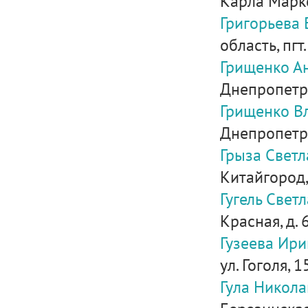
Карла Маркса
Григорьева
область, пгт
Грищенко А
Днепропетров
Грищенко В
Днепропетров
Грыза Свет
Китайгород,
Гугель Свет
Красная, д. 6
Гузеева Ир
ул. Гоголя, 1
Гула Никола