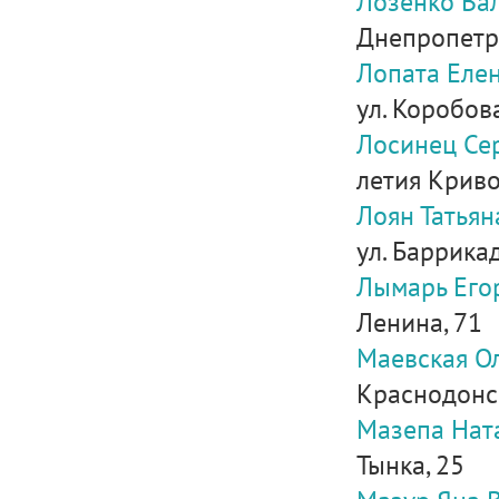
Лозенко Ва
Днепропетро
Лопата Еле
ул. Коробова
Лосинец Се
летия Кривог
Лоян Татьян
ул. Баррикад
Лымарь Его
Ленина, 71
Маевская О
Краснодонска
Мазепа Нат
Тынка, 25