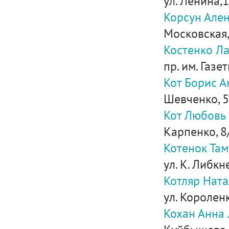
ул. Ленина,
Корсун Ален
Московская,
Костенко Л
пр. им. Газе
Кот Борис А
Шевченко, 5
Кот Любовь
Карпенко, 8
Котенок Там
ул. К. Либкн
Котляр Нат
ул. Короленк
Кохан Анна