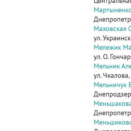
Центральная,
Мартыненко
Днепропетро
Маховская 
ул. Украинск
Мележик Ма
ул. О. Гончара
Мельник Ал
ул. Чкалова,
Мельничук 
Днепродзерж
Меньшакова
Днепропетро
Меньшикова