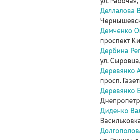
ул. Рабочая, 
Деллалова 
Чернышевско
Демченко О
проспект Кир
Дербина Ре
ул. Сыровца
Деревянко 
просп. Газет
Деревянко 
Днепропетро
Диденко Ва
Васильковка
Долгополов