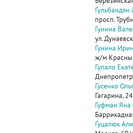
Березинская
Гульбандян
просп. Труб
Гунина Вал
ул. Дунаевск
Гунина Ири
ж/м Красный
Гупало Екат
Днепропетро
Гусенко Оль
Гагарина, 24,
Гуфман Яна
Баррикадная
Гуцалюк Ал