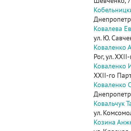
Шевченко, 73
Кобельницк
Днепропетров
Ковалева Ев
ул. Ю. Савче
Коваленко 
Рог, ул. ХХІ
Коваленко 
ХХІІ-го Пар
Коваленко 
Днепропетро
Ковальчук Т
ул. Комсомол
Козина Анж