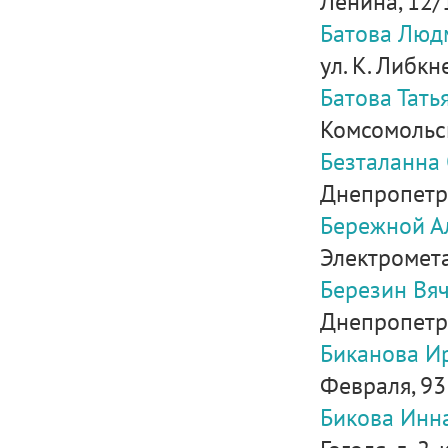
Ленина, 12/
Батова Люд
ул. К. Либкне
Батова Тать
Комсомольска
Безталанна
Днепропетро
Бережной А
Электромета
Березин Вя
Днепропетро
Биканова И
Февраля, 93
Бикова Инн