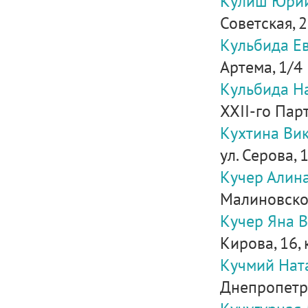
Кулиш Юрий
Советская, 
Кульбида Е
Артема, 1/4
Кульбида Н
ХХІІ-го Пар
Кухтина Ви
ул. Серова, 
Кучер Алин
Малиновског
Кучер Яна 
Кирова, 16, 
Кучмий Нат
Днепропетро