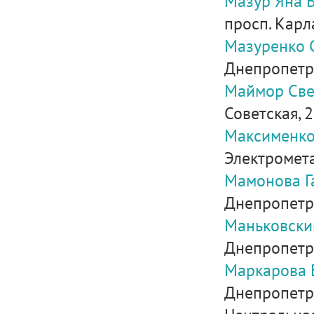
Мазур Яна 
просп. Карла
Мазуренко 
Днепропетро
Маймор Све
Советская, 
Максименко
Электрометал
Мамонова Г
Днепропетро
Маньковски
Днепропетров
Маркарова 
Днепропетро