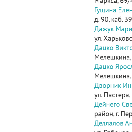
Маркса, 69/
Гущина Еле
д. 90, каб. 39
Дажук Мари
ул. Харьковск
Дацко Викт
Мелешкина,
Дацко Ярос
Мелешкина,
Дворник Ин
ул. Пастера, 
Дейнего Св
район, г. Пе
Деллалов Ан