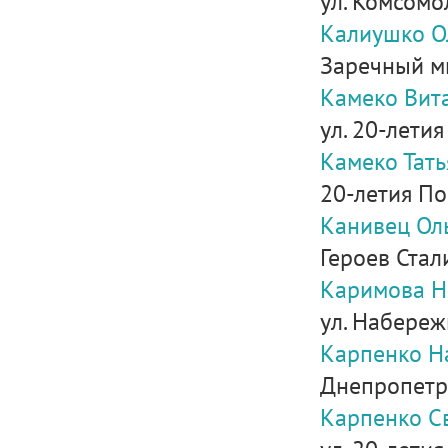
ул. Комсомо
Калиушко О
Заречный ми
Камеко Вит
ул. 20-летия 
Камеко Тат
20-летия По
Канивец Ол
Героев Стал
Каримова Н
ул. Набереж
Карпенко Н
Днепропетров
Карпенко С