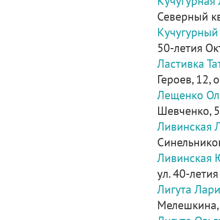
Кучугурная
Северный ква
Кучугурный
50-летия Ок
Ластивка Та
Героев, 12, 
Лещенко Ол
Шевченко, 53
Ливинская 
Синельников
Ливинская 
ул. 40-летия
Лигута Лар
Мелешкина,