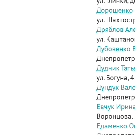
ул. Глинки, д
Дорошенко 
ул. Шахтост
Дряблов Ал
ул. Каштано
Дубовенко 
Днепропетро
Дудник Тать
ул. Богуна, 4
Дундук Вал
Днепропетро
Евчук Ирин
Воронцова, 
Едаменко О