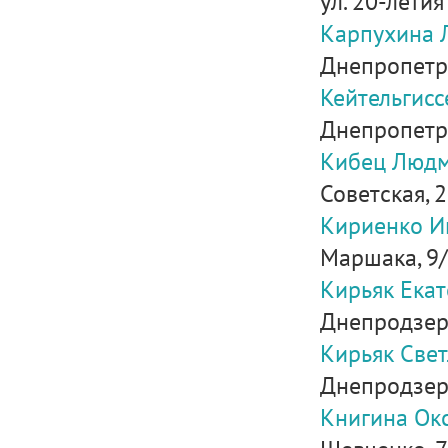
ул. 20-летия
Карпухина 
Днепропетро
Кейтельгис
Днепропетро
Кибец Людм
Советская, 
Кириенко И
Маршака, 9
Кирьяк Ека
Днепродзержи
Кирьяк Свет
Днепродзерж
Книгина Ок