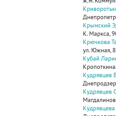
ж.м. Коммуна
Криворотьк
Днепропетро
Крымский Э
К. Маркса, 
Крючкова Т
ул. Южная, 8,
Кубай Лари
Кропоткина,
Кудрявцев 
Днепродзерж
Кудрявцев 
Магдалиновка
Кудрявцева