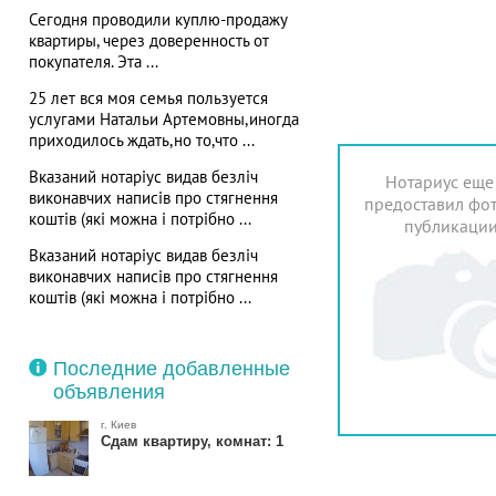
Сегодня проводили куплю-продажу
квартиры, через доверенность от
покупателя. Эта ...
25 лет вся моя семья пользуется
услугами Натальи Артемовны,иногда
приходилось ждать,но то,что ...
Вказаний нотаріус видав безліч
Нотариус еще
виконавчих написів про стягнення
предоставил фот
коштів (які можна і потрібно ...
публикаци
Вказаний нотаріус видав безліч
виконавчих написів про стягнення
коштів (які можна і потрібно ...
Последние добавленные
объявления
г. Киев
Сдам квартиру, комнат: 1