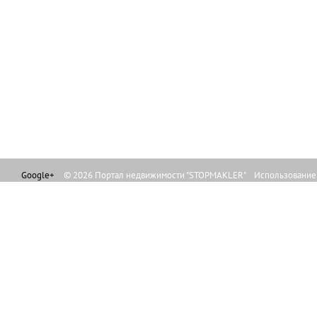
Google+
© 2026 Портал недвижимости "STOPMAKLER" Использование л