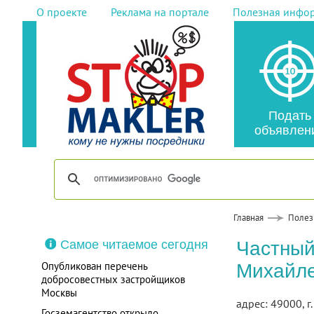
О проекте
Реклама на портале
Полезная инфо
Подать
объявлен
Главная
Полез
Самое читаемое сегодня
Частный
Опубликован перечень
Михайле
добросовестных застройщиков
Москвы
адрес: 49000, г
Госземагентство открыло