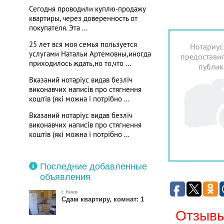
Сегодня проводили куплю-продажу
квартиры, через доверенность от
покупателя. Эта ...
25 лет вся моя семья пользуется
Нотариус
услугами Натальи Артемовны,иногда
предоставил
приходилось ждать,но то,что ...
публик
Вказаний нотаріус видав безліч
виконавчих написів про стягнення
коштів (які можна і потрібно ...
Вказаний нотаріус видав безліч
виконавчих написів про стягнення
коштів (які можна і потрібно ...
Последние добавленные
объявления
г. Киев
Сдам квартиру, комнат: 1
Отзывы