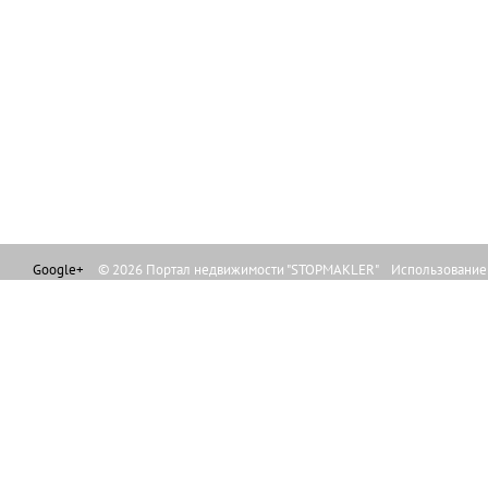
Google+
© 2026 Портал недвижимости "STOPMAKLER" Использование л