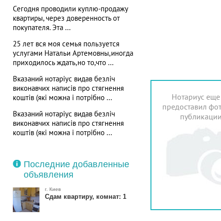
Сегодня проводили куплю-продажу
квартиры, через доверенность от
покупателя. Эта ...
25 лет вся моя семья пользуется
услугами Натальи Артемовны,иногда
приходилось ждать,но то,что ...
Вказаний нотаріус видав безліч
виконавчих написів про стягнення
Нотариус еще
коштів (які можна і потрібно ...
предоставил фот
Вказаний нотаріус видав безліч
публикаци
виконавчих написів про стягнення
коштів (які можна і потрібно ...
Последние добавленные
объявления
г. Киев
Сдам квартиру, комнат: 1