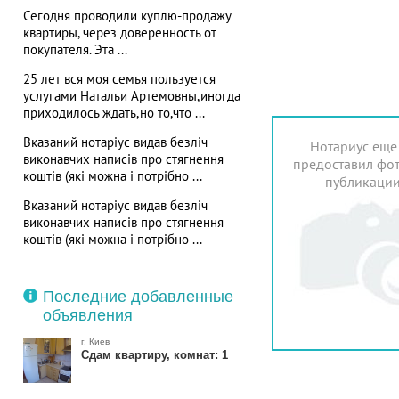
Сегодня проводили куплю-продажу
квартиры, через доверенность от
покупателя. Эта ...
25 лет вся моя семья пользуется
услугами Натальи Артемовны,иногда
приходилось ждать,но то,что ...
Вказаний нотаріус видав безліч
Нотариус еще
виконавчих написів про стягнення
предоставил фот
коштів (які можна і потрібно ...
публикаци
Вказаний нотаріус видав безліч
виконавчих написів про стягнення
коштів (які можна і потрібно ...
Последние добавленные
объявления
г. Киев
Сдам квартиру, комнат: 1