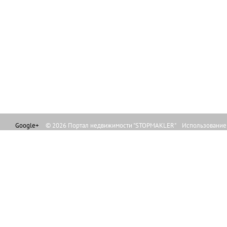
Google+
© 2026 Портал недвижимости "STOPMAKLER" Использование л