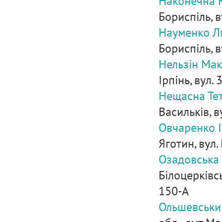
Наконечна 
Бориспіль, ву
Науменко Л
Бориспіль, в
Нельзін Мак
Ірпінь, вул. 
Нещасна Те
Васильків, в
Овчаренко 
Яготин, вул.
Озадовська
Білоцерківсь
150-А
Ольшевськи