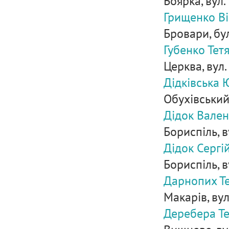
Боярка, вул.
Грищенко Ві
Бровари, бул
Губенко Тет
Церква, вул.
Дідківська 
Обухівський 
Дідок Вален
Бориспіль, в
Дідок Сергі
Бориспіль, в
Дарнопих Т
Макарів, вул
Деребера Те