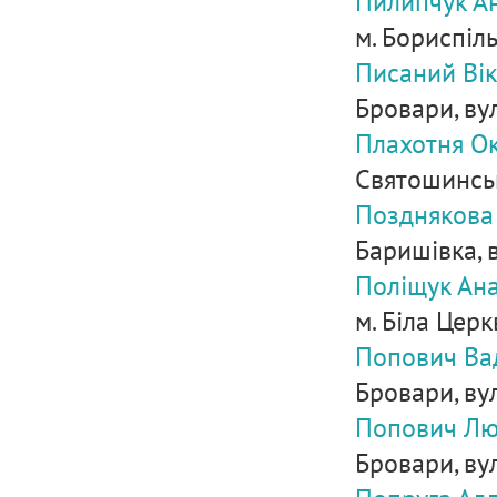
Пилипчук А
м. Бориспіль
Писаний Вік
Бровари, вул.
Плахотня Ок
Святошинськи
Позднякова
Баришівка, в
Поліщук Ан
м. Біла Церк
Попович Ва
Бровари, вул
Попович Лю
Бровари, вул