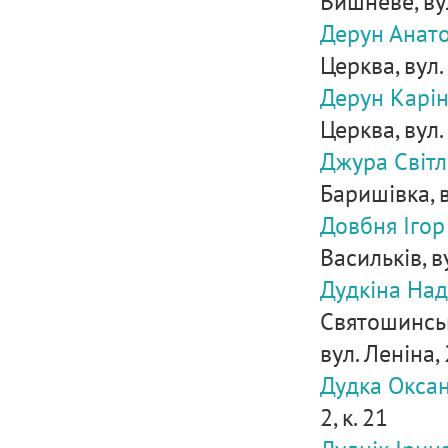
Вишневе, вул.
Дерун Анато
Церква, вул. 
Дерун Карін
Церква, вул. 
Джура Світл
Баришівка, в
Довбня Ігор
Васильків, в
Дудкіна Над
Святошинськ
вул. Леніна,
Дудка Оксан
2, к. 21