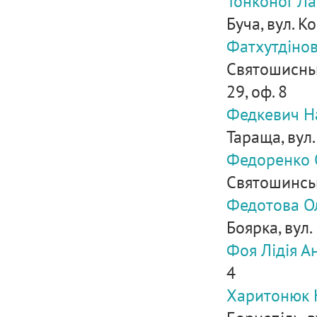
Тонконог Л
Буча, вул. К
Фатхутдінов
Святошисньк
29, оф. 8
Федкевич Н
Тараща, вул
Федоренко О
Святошинськи
Федотова Ол
Боярка, вул.
Фоя Лідія А
4
Харитонюк 