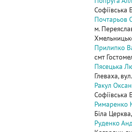
Попруга Ал
Софіївська Б
Почтарьов 
м. Переясла
Хмельницьког
Прилипко В
смт Гостомел
Пясецька Л
Глеваха, вул
Ракул Окса
Софіївська Б
Римаренко 
Біла Церква,
Руденко Ан