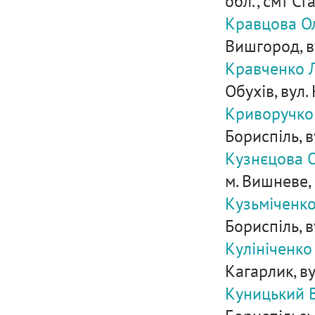
обл., смт Ст
Кравцова Ол
Вишгород, в
Кравченко Л
Обухів, вул.
Криворучко 
Бориспіль, в
Кузнєцова 
м. Вишневе, 
Кузьміченко
Бориспіль, 
Кулініченко
Кагарлик, ву
Куницький В