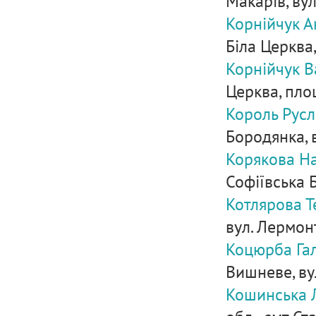
Макарів, вул
Корнійчук А
Біла Церква,
Корнійчук В
Церква, пло
Король Русл
Бородянка, в
Корякова На
Софіївська Б
Котлярова Т
вул. Лермон
Коцюрба Гал
Вишневе, вул
Кошинська 