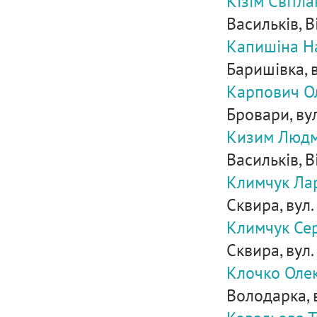
Кізім Світла
Васильків, В
Капишіна Н
Баришівка, в
Карпович О
Бровари, вул.
Кизим Людм
Васильків, В
Климчук Ла
Сквира, вул.
Климчук Сер
Сквира, вул.
Клочко Оле
Володарка, 