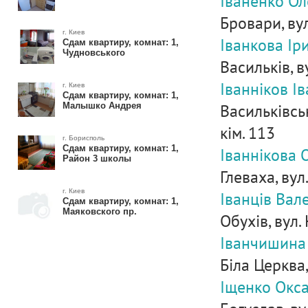
Іваненко Ол
Бровари, вул
г. Киев
Іванкова Ір
Сдам квартиру, комнат: 1,
Чудновського
Васильків, в
Іванніков І
г. Киев
Сдам квартиру, комнат: 1,
Васильківськ
Малышко Андрея
кім. 113
г. Борисполь
Сдам квартиру, комнат: 1,
Іваннікова 
Район 3 школы
Глеваха, вул.
г. Киев
Іванців Вал
Сдам квартиру, комнат: 1,
Маяковского пр.
Обухів, вул.
Іванчишина 
Біла Церква,
Іщенко Окса