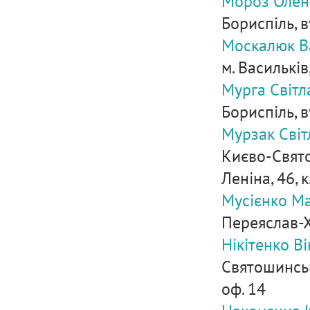
Мороз Олена
Бориспіль, в
Москалюк В
м. Васильків
Мурга Світл
Бориспіль, в
Мурзак Світ
Києво-Свято
Леніна, 46, к
Мусієнко М
Переяслав-Хм
Нікітенко Ві
Святошинськ
оф. 14