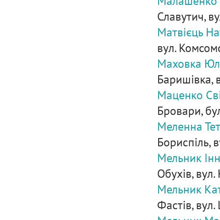
Малашенко О
Славутич, вул
Матвієць На
вул. Комсом
Маховка Юлі
Баришівка, в
Маценко Сві
Бровари, бу
Меленна Тет
Бориспіль, в
Мельник Інн
Обухів, вул.
Мельник Кат
Фастів, вул. 