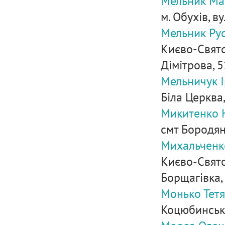
Мельник Ма
м. Обухів, в
Мельник Рус
Києво-Свято
Дімітрова, 51
Мельничук 
Біла Церква,
Микитенко Н
смт Бородянк
Михальченк
Києво-Свято
Борщагівка, в
Монько Тет
Коцюбинське,