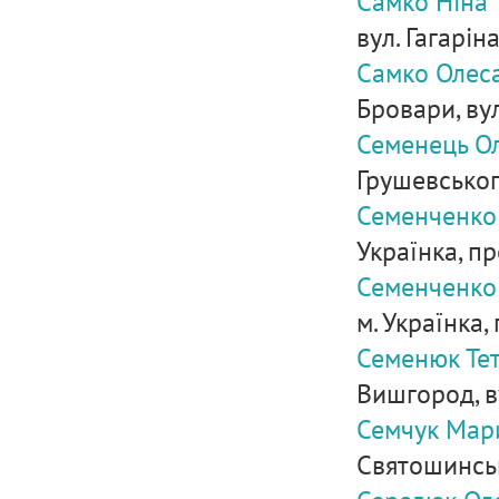
Самко Ніна 
вул. Гагаріна
Самко Олес
Бровари, вул
Семенець О
Грушевськог
Семенченко
Українка, пр
Семенченко
м. Українка, 
Семенюк Тет
Вишгород, в
Семчук Мар
Святошинськ