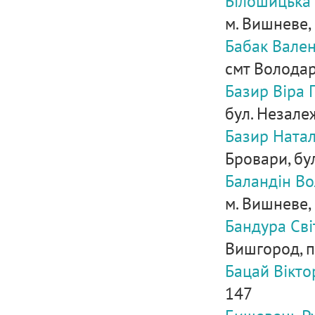
Білошицька
м. Вишневе, 
Бабак Вален
смт Володар
Базир Віра 
бул. Незалеж
Базир Натал
Бровари, бул
Баландін В
м. Вишневе, 
Бандура Сві
Вишгород, пр
Бацай Вікто
147