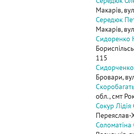
Середюк Ол
Макарів, вул
Середюк Пе
Макарів, вул
Сидоренко Ю
Бориспільськ
115
Сидорченко 
Бровари, вул.
Скоробагат
обл., смт Ро
Сокур Лідія
Переяслав-Х
Соломатіна 