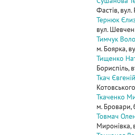
Сушанова Те
Фастів, вул.
Тернюк Єли
вул. Шевченк
Тимчук Вол
м. Боярка, в
Тищенко На
Бориспіль, в
Ткач Євген
Котовського,
Ткаченко М
м. Бровари, 
Товмач Оле
Миронівка, в