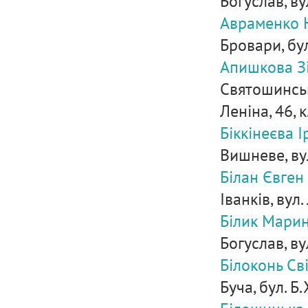
Богуслав, вул
Авраменко Н
Бровари, бу
Апишкова Зі
Святошинськи
Леніна, 46, к
Біккінеєва 
Вишневе, вул
Білан Євген
Іванків, вул.
Білик Марин
Богуслав, ву
Білоконь Св
Буча, бул. Б