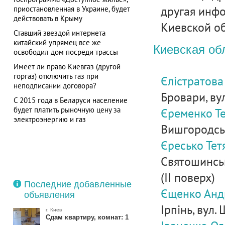
другая инф
приостановленная в Украине, будет
действовать в Крыму
Киевской об
Ставший звездой интернета
китайский упрямец все же
Киевская об
освободил дом посреди трассы
Имеет ли право Киевгаз (другой
горгаз) отключить газ при
Єлістратова
неподписании договора?
Бровари, вул
С 2015 года в Беларуси население
будет платить рыночную цену за
Єременко Т
электроэнергию и газ
Вишгородськи
Єресько Тет
Святошинськи
(ІІ поверх)
Последние добавленные
Єщенко Анд
объявления
Ірпінь, вул.
г. Киев
Сдам квартиру, комнат: 1