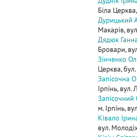
Дуднік Ірин
Біла Церква,
Дурицький 
Макарів, вул.
Дядюк Ганн
Бровари, вул
Зінченко Ол
Церква, бул.
Запісочна О
Ірпінь, вул. 
Запісочний
м. Ірпінь, ву
Ківало Ірин
вул. Молодіж