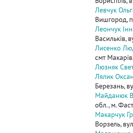
Бориспіль, в
Левчук Ольг
Вишгород, п
Леончук Інн
Васильків, в
Лисенко Лю
смт Макарів,
Люзняк Свет
Лялик Оксан
Березань, ву
Майданюк В
обл., м. Фаст
Макарчук Гр
Ворзель, вул