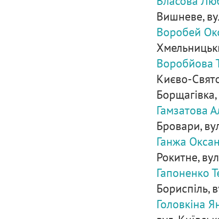
Власова Лю
Вишневе, ву
Воробей Ок
Хмельницький
Воробйова Т
Києво-Свято
Борщагівка, 
Гамзатова А
Бровари, ву
Ганжа Оксан
Рокитне, вул.
Гапоненко Т
Бориспіль, в
Головкіна Я