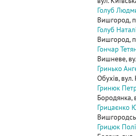
вул. Київська
Голуб Людми
Вишгород, п
Голуб Натал
Вишгород, п
Гончар Тетя
Вишневе, ву
Гринько Анг
Обухів, вул. 
Гринюк Пет
Бородянка, в
Грицаєнко Ю
Вишгородськ
Грицюк Пол