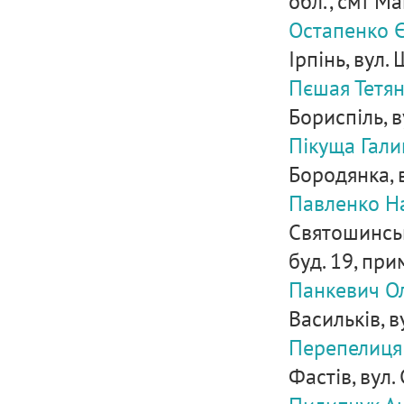
обл., смт Ма
Остапенко Є
Ірпінь, вул.
Пєшая Тетя
Бориспіль, в
Пікуща Гали
Бородянка, в
Павленко На
Святошинськ
буд. 19, прим
Панкевич Ол
Васильків, в
Перепелиця
Фастів, вул.