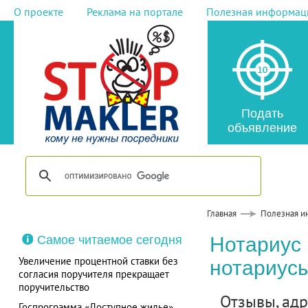
О проекте
Реклама на портале
Полезная информац
Подать
объявление
Главная
Полезная и
Самое читаемое сегодня
Нотариус 
Увеличение процентной ставки без
нотариусы
согласия поручителя прекращает
поручительство
Отзывы, адре
Госпрограмма «Доступное жилье»,