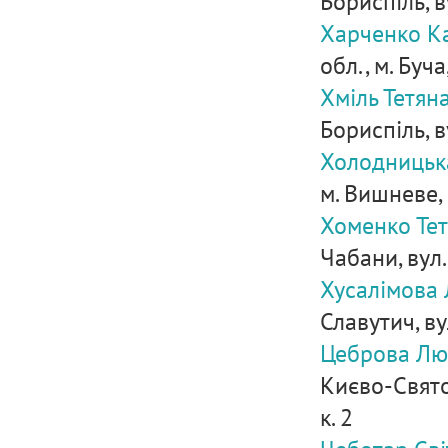
Бориспіль, 
Харченко К
обл., м. Буч
Хміль Тетян
Бориспіль, в
Холодницька
м. Вишневе, 
Хоменко Тет
Чабани, вул
Хусалімова 
Славутич, вул
Цеброва Лю
Києво-Святош
к. 2