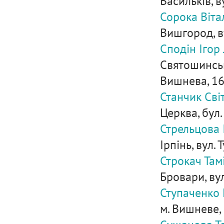
Васильків, 
Сорока Віта
Вишгород, в
Сподін Ігор
Святошинськи
Вишнева, 1
Станчик Сві
Церква, бул.
Стрельцова 
Ірпінь, вул. 
Строкач Там
Бровари, вул
Ступаченко
м. Вишневе, 