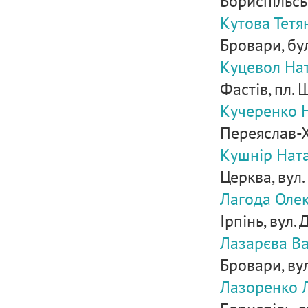
Бориспільськ
Кутова Тетя
Бровари, бул
Куцевол Нат
Фастів, пл. Ш
Кучеренко Н
Переяслав-Х
Кушнір Ната
Церква, вул.
Лагода Олек
Ірпінь, вул.
Лазарєва В
Бровари, вул
Лазоренко Л