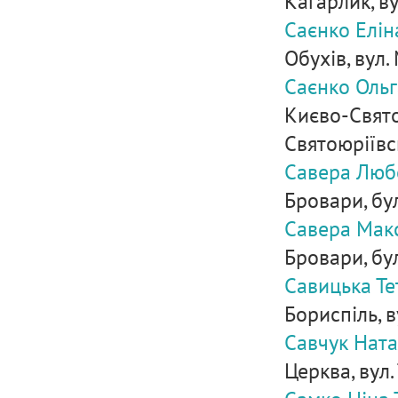
Кагарлик, ву
Саєнко Елі
Обухів, вул.
Саєнко Ольг
Києво-Свято
Святоюріївс
Савера Люб
Бровари, бул
Савера Мак
Бровари, бул
Савицька Те
Бориспіль, в
Савчук Ната
Церква, вул.