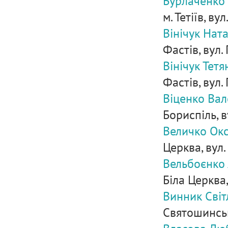
Бурлаченко
м. Тетіїв, ву
Вінічук Нат
Фастів, вул. 
Вінічук Тет
Фастів, вул. Г
Віценко Вал
Бориспіль, в
Величко Окс
Церква, вул.
Вельбоєнко 
Біла Церква, 
Винник Світ
Святошинськи