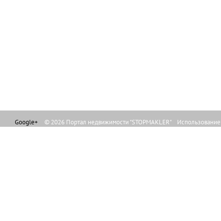
Google+
© 2026 Портал недвижимости "STOPMAKLER" Использование л