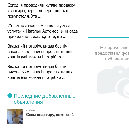
Сегодня проводили куплю-продажу
квартиры, через доверенность от
покупателя. Эта ...
25 лет вся моя семья пользуется
услугами Натальи Артемовны,иногда
приходилось ждать,но то,что ...
Вказаний нотаріус видав безліч
Нотариус еще
виконавчих написів про стягнення
предоставил фот
коштів (які можна і потрібно ...
публикаци
Вказаний нотаріус видав безліч
виконавчих написів про стягнення
коштів (які можна і потрібно ...
Последние добавленные
объявления
г. Киев
Сдам квартиру, комнат: 1