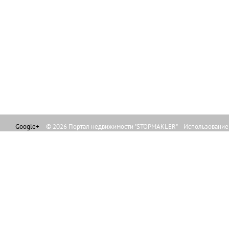
Google+
© 2026 Портал недвижимости "STOPMAKLER" Использование л