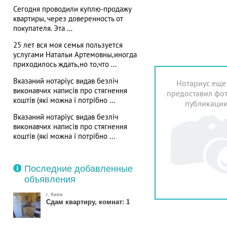
Сегодня проводили куплю-продажу
квартиры, через доверенность от
покупателя. Эта ...
25 лет вся моя семья пользуется
услугами Натальи Артемовны,иногда
приходилось ждать,но то,что ...
Вказаний нотаріус видав безліч
Нотариус еще
виконавчих написів про стягнення
предоставил фот
коштів (які можна і потрібно ...
публикаци
Вказаний нотаріус видав безліч
виконавчих написів про стягнення
коштів (які можна і потрібно ...
Последние добавленные
объявления
г. Киев
Сдам квартиру, комнат: 1