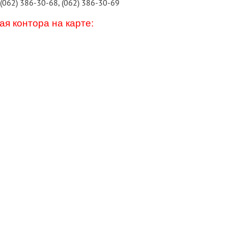
 (062) 386-30-68, (062) 386-30-69
я контора на карте: