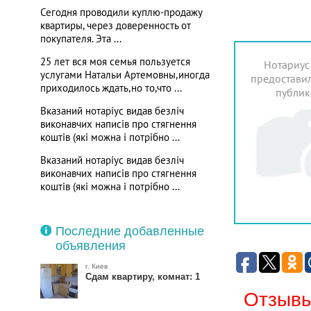
Сегодня проводили куплю-продажу
квартиры, через доверенность от
покупателя. Эта ...
25 лет вся моя семья пользуется
Нотариус
услугами Натальи Артемовны,иногда
предоставил
приходилось ждать,но то,что ...
публик
Вказаний нотаріус видав безліч
виконавчих написів про стягнення
коштів (які можна і потрібно ...
Вказаний нотаріус видав безліч
виконавчих написів про стягнення
коштів (які можна і потрібно ...
Последние добавленные
объявления
г. Киев
Сдам квартиру, комнат: 1
Отзывы