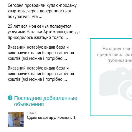
Сегодня проводили куплю-продажу
квартиры, через доверенность от
покупателя. Эта ...
25 лет вся моя семья пользуется
услугами Натальи Артемовны,иногда
приходилось ждать,но то,что ...
Вказаний нотаріус видав безліч
Нотариус еще
виконавчих написів про стягнення
предоставил фот
коштів (які можна і потрібно ...
публикаци
Вказаний нотаріус видав безліч
виконавчих написів про стягнення
коштів (які можна і потрібно ...
Последние добавленные
объявления
г. Киев
Сдам квартиру, комнат: 1