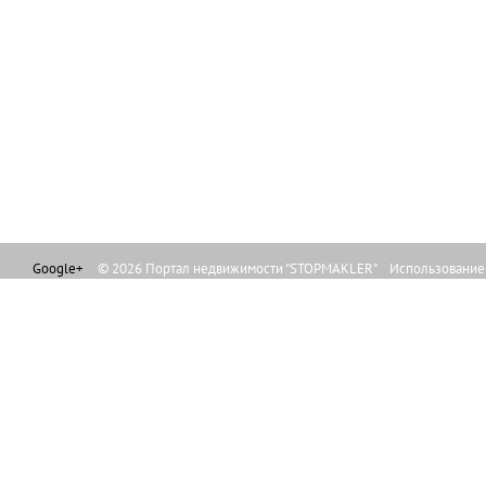
Google+
© 2026 Портал недвижимости "STOPMAKLER" Использование л