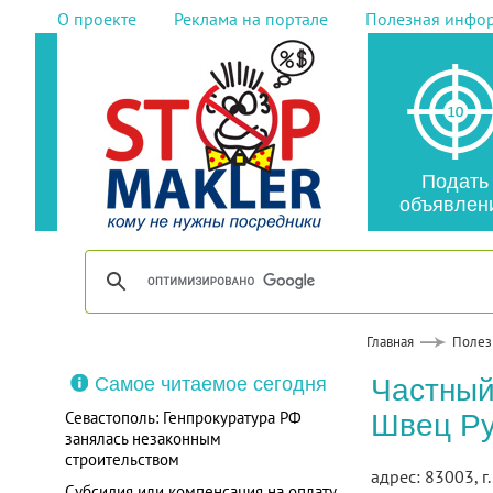
О проекте
Реклама на портале
Полезная инфо
Подать
объявлен
Главная
Полез
Самое читаемое сегодня
Частный
Севастополь: Генпрокуратура РФ
Швец Ру
занялась незаконным
строительством
адрес: 83003, г.
Субсидия или компенсация на оплату