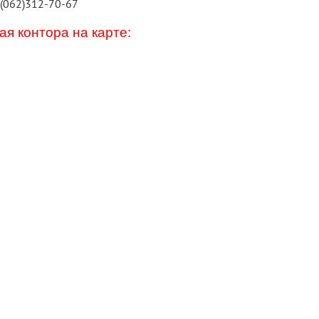
 (062)312-70-67
я контора на карте: