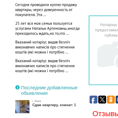
Сегодня проводили куплю-продажу
квартиры, через доверенность от
покупателя. Эта ...
25 лет вся моя семья пользуется
Нотариус
услугами Натальи Артемовны,иногда
предоставил
приходилось ждать,но то,что ...
публик
Вказаний нотаріус видав безліч
виконавчих написів про стягнення
коштів (які можна і потрібно ...
Вказаний нотаріус видав безліч
виконавчих написів про стягнення
коштів (які можна і потрібно ...
Последние добавленные
объявления
г. Киев
Сдам квартиру, комнат: 1
Отзывы