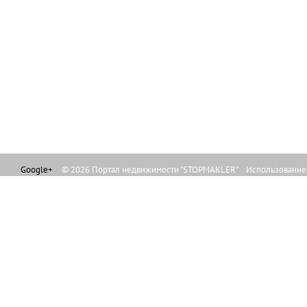
Google+
© 2026 Портал недвижимости "STOPMAKLER" Использование л