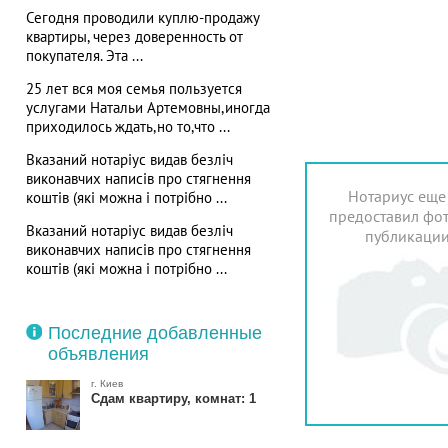
Сегодня проводили куплю-продажу
квартиры, через доверенность от
покупателя. Эта ...
25 лет вся моя семья пользуется
услугами Натальи Артемовны,иногда
приходилось ждать,но то,что ...
Вказаний нотаріус видав безліч
виконавчих написів про стягнення
Нотариус еще
коштів (які можна і потрібно ...
предоставил фот
Вказаний нотаріус видав безліч
публикаци
виконавчих написів про стягнення
коштів (які можна і потрібно ...
Последние добавленные
объявления
г. Киев
Сдам квартиру, комнат: 1