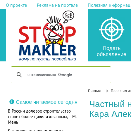
О проекте
Реклама на портале
Полезная информац
Подать
объявление
Главная
Полезная и
Самое читаемое сегодня
Частный 
В России долевое строительство
Кара Але
станет более цивилизованным, – М.
Мень
Как выписать прописанного с