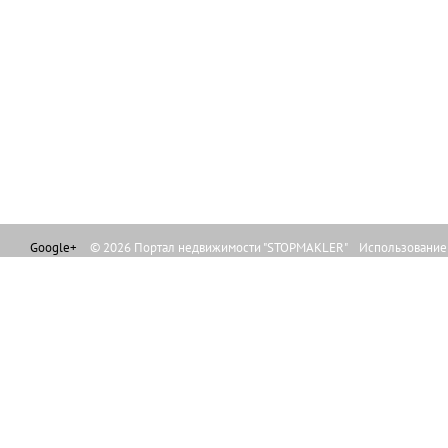
Google+
© 2026 Портал недвижимости "STOPMAKLER" Использование л