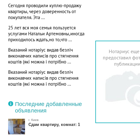
Сегодня проводили куплю-продажу
квартиры, через доверенность от
покупателя. Эта ...
25 лет вся моя семья пользуется
услугами Натальи Артемовны,иногда
приходилось ждать,но то,что ...
Вказаний нотаріус видав безліч
Нотариус еще
виконавчих написів про стягнення
предоставил фот
коштів (які можна і потрібно ...
публикаци
Вказаний нотаріус видав безліч
виконавчих написів про стягнення
коштів (які можна і потрібно ...
Последние добавленные
объявления
г. Киев
Сдам квартиру, комнат: 1