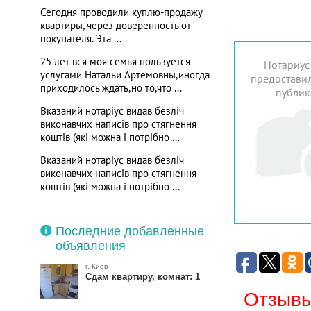
Сегодня проводили куплю-продажу
квартиры, через доверенность от
покупателя. Эта ...
25 лет вся моя семья пользуется
Нотариус
услугами Натальи Артемовны,иногда
предоставил
приходилось ждать,но то,что ...
публик
Вказаний нотаріус видав безліч
виконавчих написів про стягнення
коштів (які можна і потрібно ...
Вказаний нотаріус видав безліч
виконавчих написів про стягнення
коштів (які можна і потрібно ...
Последние добавленные
объявления
г. Киев
Сдам квартиру, комнат: 1
Отзывы