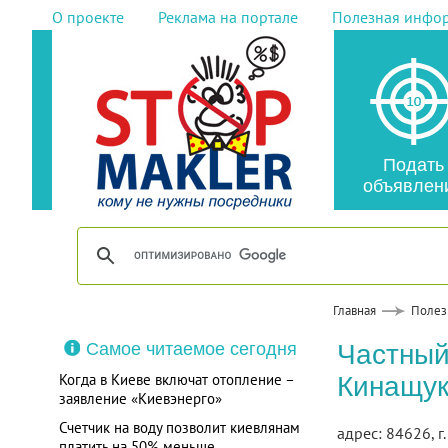
О проекте
Реклама на портале
Полезная инфо
Подать
объявлен
Главная
Полез
Самое читаемое сегодня
Частный
Когда в Киеве включат отопление –
Кинащук
заявление «Киевэнерго»
Счетчик на воду позволит киевлянам
адрес: 84626, г
платить на 50% меньше