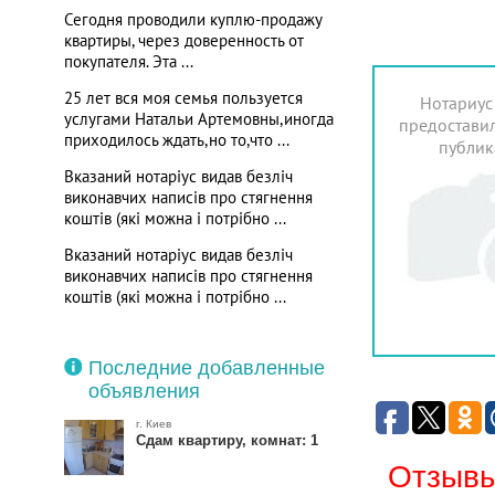
Сегодня проводили куплю-продажу
квартиры, через доверенность от
покупателя. Эта ...
25 лет вся моя семья пользуется
Нотариус
услугами Натальи Артемовны,иногда
предоставил
приходилось ждать,но то,что ...
публик
Вказаний нотаріус видав безліч
виконавчих написів про стягнення
коштів (які можна і потрібно ...
Вказаний нотаріус видав безліч
виконавчих написів про стягнення
коштів (які можна і потрібно ...
Последние добавленные
объявления
г. Киев
Сдам квартиру, комнат: 1
Отзывы