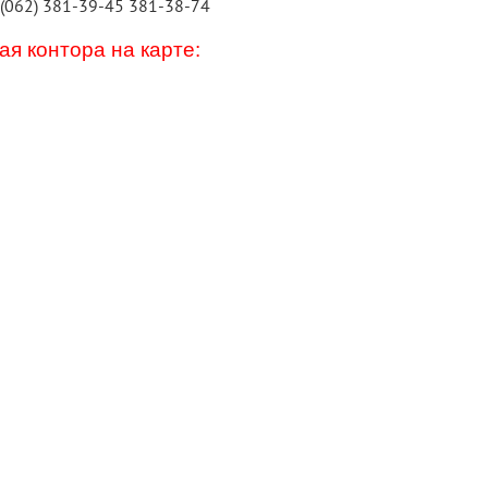
 (062) 381-39-45 381-38-74
я контора на карте: