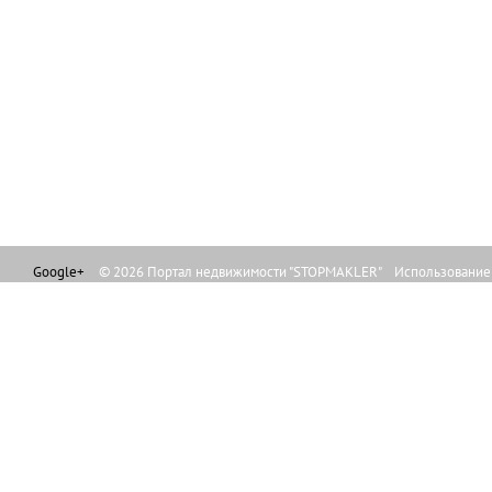
Google+
© 2026 Портал недвижимости "STOPMAKLER" Использование л