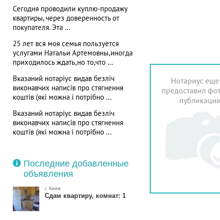
Сегодня проводили куплю-продажу
квартиры, через доверенность от
покупателя. Эта ...
25 лет вся моя семья пользуется
услугами Натальи Артемовны,иногда
приходилось ждать,но то,что ...
Вказаний нотаріус видав безліч
Нотариус еще
виконавчих написів про стягнення
предоставил фот
коштів (які можна і потрібно ...
публикаци
Вказаний нотаріус видав безліч
виконавчих написів про стягнення
коштів (які можна і потрібно ...
Последние добавленные
объявления
г. Киев
Сдам квартиру, комнат: 1