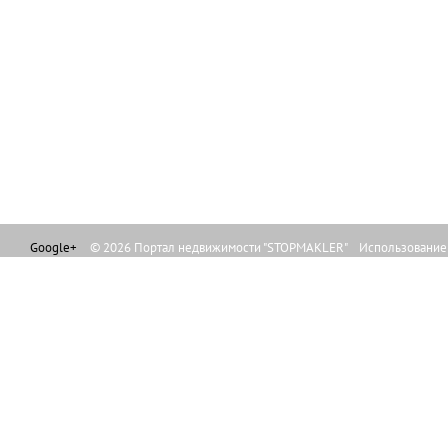
Google+
© 2026 Портал недвижимости "STOPMAKLER" Использование л