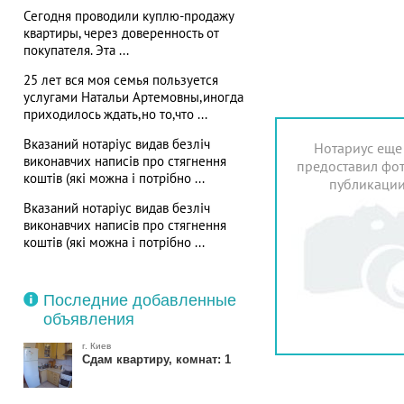
Сегодня проводили куплю-продажу
квартиры, через доверенность от
покупателя. Эта ...
25 лет вся моя семья пользуется
услугами Натальи Артемовны,иногда
приходилось ждать,но то,что ...
Вказаний нотаріус видав безліч
Нотариус еще
виконавчих написів про стягнення
предоставил фот
коштів (які можна і потрібно ...
публикаци
Вказаний нотаріус видав безліч
виконавчих написів про стягнення
коштів (які можна і потрібно ...
Последние добавленные
объявления
г. Киев
Сдам квартиру, комнат: 1