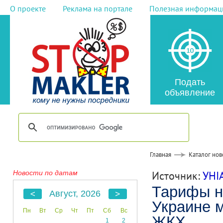
О проекте
Реклама на портале
Полезная информац
Подать
объявление
Главная
Каталог нов
Новости по датам
Источник:
УНI
Тарифы на
Август, 2026
Украине м
Пн
Вт
Ср
Чт
Пт
Сб
Вс
ЖКХ
1
2