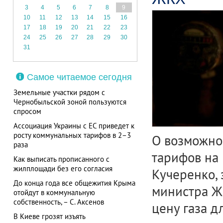
3
4
5
6
7
8
9
10
11
12
13
14
15
16
17
18
19
20
21
22
23
24
25
26
27
28
29
30
31
Самое читаемое сегодня
Земельные участки рядом с
Чернобыльской зоной пользуются
спросом
Ассоциация Украины с ЕС приведет к
росту коммунальных тарифов в 2–3
О возможно
раза
тарифов на 
Как выписать прописанного с
жилплощади без его согласия
Кучеренко, 
До конца года все общежития Крыма
министра ЖК
отойдут в коммунальную
собственность, – С. Аксенов
цену газа д
В Киеве грозят изъять