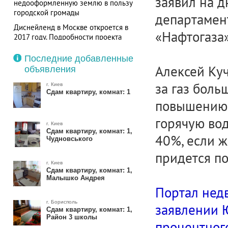
заявил на 
недооформленную землю в пользу
городской громады
департамен
Диснейленд в Москве откроется в
«Нафтогаза»
2017 году. Подробности проекта
Последние добавленные
Алексей Куч
объявления
за газ боль
г. Киев
Сдам квартиру, комнат: 1
повышению 
горячую вод
г. Киев
Сдам квартиру, комнат: 1,
40%, если ж
Чудновського
придется по
г. Киев
Сдам квартиру, комнат: 1,
Малышко Андрея
Портал нед
г. Борисполь
заявлении Ю
Сдам квартиру, комнат: 1,
Район 3 школы
процентног