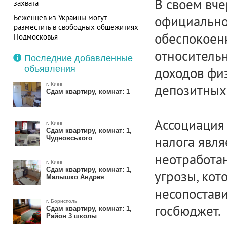
В своем вч
захвата
Беженцев из Украины могут
официально
разместить в свободных общежитиях
обеспокоен
Подмосковья
относитель
Последние добавленные
объявления
доходов фи
г. Киев
депозитных
Сдам квартиру, комнат: 1
Ассоциация 
г. Киев
Сдам квартиру, комнат: 1,
налога явл
Чудновського
неотработа
г. Киев
Сдам квартиру, комнат: 1,
угрозы, кот
Малышко Андрея
несопостав
г. Борисполь
госбюджет.
Сдам квартиру, комнат: 1,
Район 3 школы