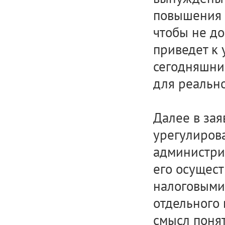
повышения 
чтобы не до
приведет к 
сегодняшни
для реальн
Далее в зая
урегулирова
администрир
его осущес
налоговыми
отдельного 
смысл понят