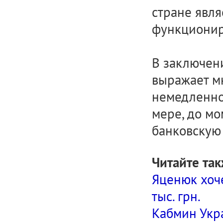
стране явля
функционир
В заключен
выражает м
немедленно
мере, до м
банковскую 
Читайте так
Яценюк хоче
тыс. грн.
Кабмин Укр