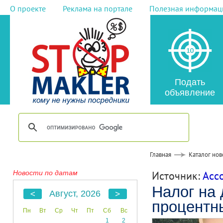
О проекте
Реклама на портале
Полезная информац
Подать
объявление
Главная
Каталог нов
Новости по датам
Источник:
Асс
Налог на 
Август, 2026
процентны
Пн
Вт
Ср
Чт
Пт
Сб
Вс
1
2