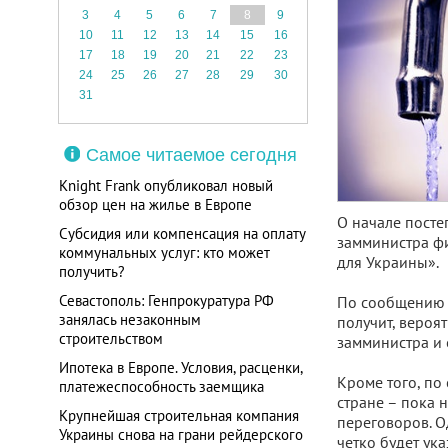
3
4
5
6
7
8
9
10
11
12
13
14
15
16
17
18
19
20
21
22
23
24
25
26
27
28
29
30
31
Самое читаемое сегодня
Knight Frank опубликовал новый
обзор цен на жилье в Европе
О начале посте
Субсидия или компенсация на оплату
замминистра фи
коммунальных услуг: кто может
для Украины».
получить?
Севастополь: Генпрокуратура РФ
По сообщению И
занялась незаконным
получит, вероят
строительством
замминистра и 
Ипотека в Европе. Условия, расценки,
Кроме того, по
платежеспособность заемщика
стране – пока 
Крупнейшая строительная компания
переговоров. О
Украины снова на грани рейдерского
четко будет указ