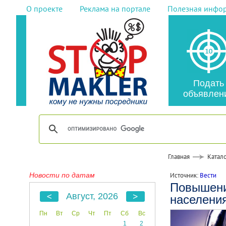
О проекте
Реклама на портале
Полезная инфо
Подать
объявлен
Главная
Катало
Новости по датам
Источник:
Вести
Повышени
Август, 2026
населения
Пн
Вт
Ср
Чт
Пт
Сб
Вс
1
2