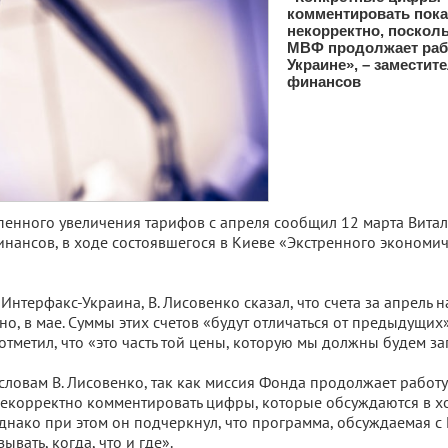
комментировать пока
некорректно, поскол
МВФ продолжает раб
Украине», – заместит
финансов
пенного увеличения тарифов с апреля сообщил 12 марта Вита
нансов, в ходе состоявшегося в Киеве «Экстренного экономи
нтерфакс-Украина, В. Лисовенко сказал, что счета за апрель 
но, в мае. Суммы этих счетов «будут отличаться от предыдущих»
отметил, что «это часть той цены, которую мы должны будем за
 словам В. Лисовенко, так как миссия Фонда продолжает работ
некорректно комментировать цифры, которые обсуждаются в х
днако при этом он подчеркнул, что программа, обсуждаемая с
ывать, когда, что и где».