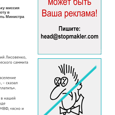
ьку миссия
оту в
ель Министра
лий Лиcoвенко,
ческого саммита
население
, – сказал
платить».
у в нашей
оде
 МВФ, «ясно и