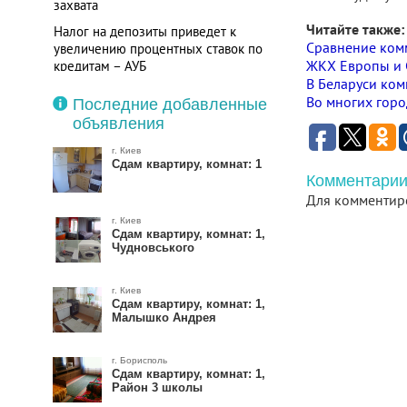
захвата
Читайте также:
Налог на депозиты приведет к
Сравнение комм
увеличению процентных ставок по
ЖКХ Европы и 
кредитам – АУБ
В Беларуси ком
Во многих гор
Последние добавленные
объявления
г. Киев
Сдам квартиру, комнат: 1
Комментарии
Для комментир
г. Киев
Сдам квартиру, комнат: 1,
Чудновського
г. Киев
Сдам квартиру, комнат: 1,
Малышко Андрея
г. Борисполь
Сдам квартиру, комнат: 1,
Район 3 школы