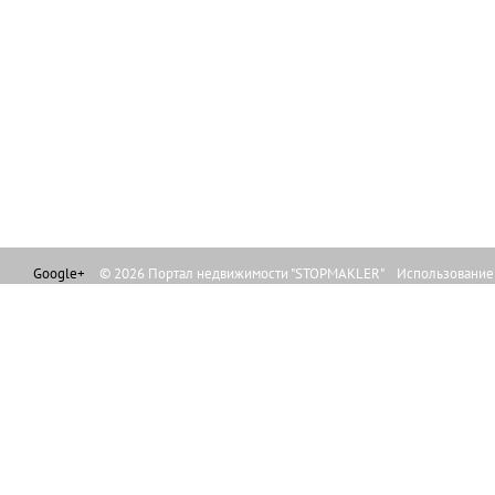
Google+
© 2026 Портал недвижимости "STOPMAKLER" Использование л