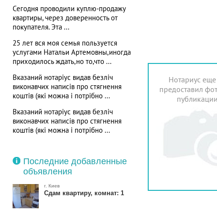
Сегодня проводили куплю-продажу
квартиры, через доверенность от
покупателя. Эта ...
25 лет вся моя семья пользуется
услугами Натальи Артемовны,иногда
приходилось ждать,но то,что ...
Вказаний нотаріус видав безліч
Нотариус еще
виконавчих написів про стягнення
предоставил фот
коштів (які можна і потрібно ...
публикаци
Вказаний нотаріус видав безліч
виконавчих написів про стягнення
коштів (які можна і потрібно ...
Последние добавленные
объявления
г. Киев
Сдам квартиру, комнат: 1