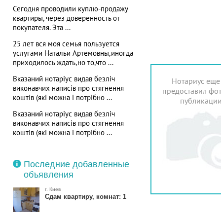
Сегодня проводили куплю-продажу
квартиры, через доверенность от
покупателя. Эта ...
25 лет вся моя семья пользуется
услугами Натальи Артемовны,иногда
приходилось ждать,но то,что ...
Вказаний нотаріус видав безліч
Нотариус еще
виконавчих написів про стягнення
предоставил фот
коштів (які можна і потрібно ...
публикаци
Вказаний нотаріус видав безліч
виконавчих написів про стягнення
коштів (які можна і потрібно ...
Последние добавленные
объявления
г. Киев
Сдам квартиру, комнат: 1