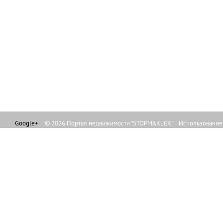
Google+
© 2026 Портал недвижимости "STOPMAKLER" Использование л