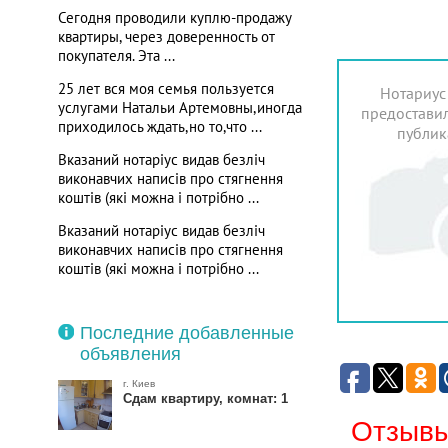
Сегодня проводили куплю-продажу
квартиры, через доверенность от
покупателя. Эта ...
25 лет вся моя семья пользуется
Нотариус
услугами Натальи Артемовны,иногда
предоставил
приходилось ждать,но то,что ...
публик
Вказаний нотаріус видав безліч
виконавчих написів про стягнення
коштів (які можна і потрібно ...
Вказаний нотаріус видав безліч
виконавчих написів про стягнення
коштів (які можна і потрібно ...
Последние добавленные
объявления
г. Киев
Сдам квартиру, комнат: 1
Отзывы