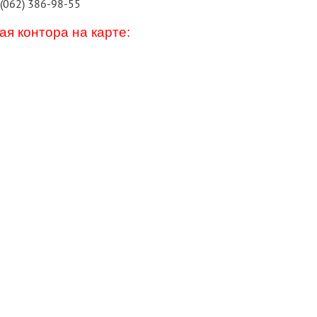
 (062) 386-98-55
я контора на карте: