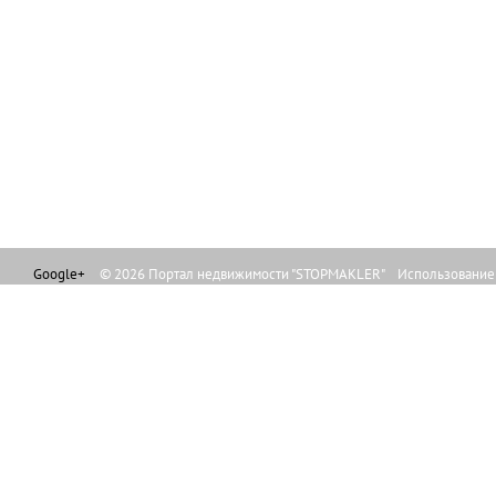
Google+
© 2026 Портал недвижимости "STOPMAKLER" Использование л