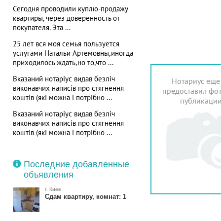
Сегодня проводили куплю-продажу
квартиры, через доверенность от
покупателя. Эта ...
25 лет вся моя семья пользуется
услугами Натальи Артемовны,иногда
приходилось ждать,но то,что ...
Вказаний нотаріус видав безліч
Нотариус еще
виконавчих написів про стягнення
предоставил фот
коштів (які можна і потрібно ...
публикаци
Вказаний нотаріус видав безліч
виконавчих написів про стягнення
коштів (які можна і потрібно ...
Последние добавленные
объявления
г. Киев
Сдам квартиру, комнат: 1