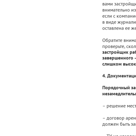
вами застройщи
внимательно из
если с компани
в виде журнали
оставлена ее ж
Обратите внима
проверьте, ско
застройщик раб
завершенного –
слишком высок
4. Документац
Порядочный за
незамедлительн
– решение мест
– договор арен
должен быть за