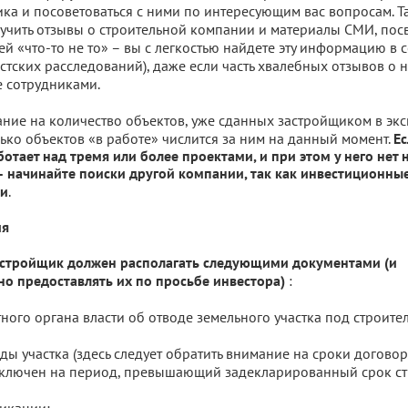
ка и посоветоваться с ними по интересующим вас вопросам. Т
учить отзывы о строительной компании и материалы СМИ, пос
ей «что-то не то» – вы с легкостью найдете эту информацию в с
стских расследований), даже если часть хвалебных отзывов о 
е сотрудниками.
ние на количество объектов, уже сданных застройщиком в эк
лько объектов «в работе» числится за ним на данный момент.
Ес
отает над тремя или более проектами, и при этом у него нет 
 начинайте поиски другой компании, так как инвестиционны
.
и
ия
стройщик должен располагать следующими документами (и
:
о предоставлять их по просьбе инвестора)
ного органа власти об отводе земельного участка под строител
ды участка (здесь следует обратить внимание на сроки договор
ключен на период, превышающий задекларированный срок стр