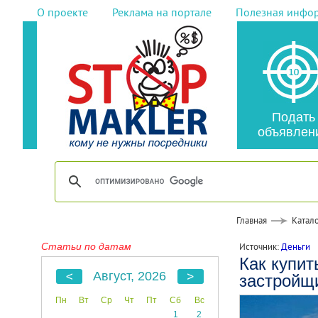
О проекте
Реклама на портале
Полезная инфо
Подать
объявлен
Главная
Катало
Статьи по датам
Источник:
Деньги
Как купит
Август, 2026
застройщ
Пн
Вт
Ср
Чт
Пт
Сб
Вс
1
2