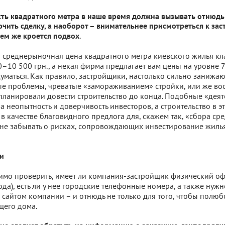
ть квадратного метра в наше время должна вызывать отнюдь
ючить сделку, а наоборот – внимательнее присмотреться к за
.
чем же кроется подвох
 среднерыночная цена квадратного метра киевского жилья кл
0–10 500 грн., а некая фирма предлагает вам цены на уровне 
думаться. Как правило, застройщики, настолько сильно занижа
ые проблемы, чреватые «замораживанием» стройки, или же в
планировали довести строительство до конца. Подобные «дея
а неопытность и доверчивость инвесторов, а строительство в э
в качестве благовидного предлога для, скажем так, «сбора сре
не забывать о рисках, сопровождающих инвестирование жилья
ли
мо проверить, имеет ли компания-застройщик физический оф
ода), есть ли у нее городские телефонные номера, а также нуж
сайтом компании – и отнюдь не только для того, чтобы полюб
щего дома.