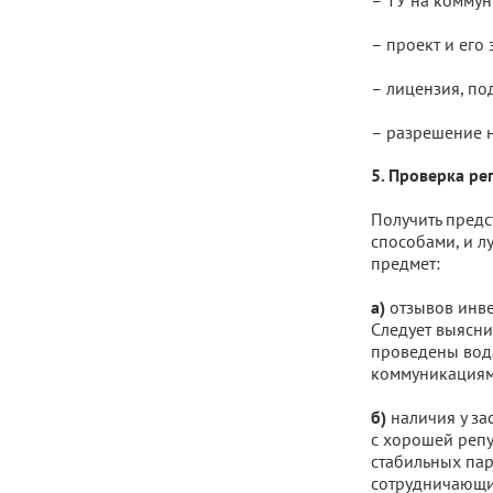
– ТУ на коммун
– проект и его 
– лицензия, по
– разрешение н
5. Проверка р
Получить пред
способами, и л
предмет:
отзывов инве
а)
Следует выясни
проведены вода
коммуникациями
наличия у за
б)
с хорошей репу
стабильных пар
сотрудничающи