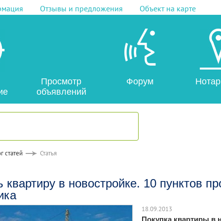
рмация
Отзывы и предложения
Объект на карте
Просмотр
Форум
Нотар
ие
объявлений
г статей
Статья
ь квартиру в новостройке. 10 пунктов п
ика
18.09.2013
Покупка квартиры в 