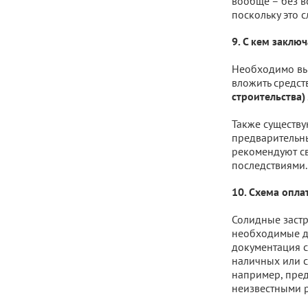
вообще – без в
поскольку это 
9. С кем заклю
Необходимо выя
вложить средств
строительства)
Также существу
предварительны
рекомендуют св
последствиями.
10. Схема опла
Солидные застр
необходимые дл
документация с
наличных или с
например, пред
неизвестными р