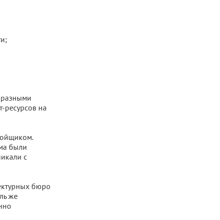
и;
 разными
т-ресурсов на
ройщиком.
ома были
никали с
ектурных бюро
ль же
нно