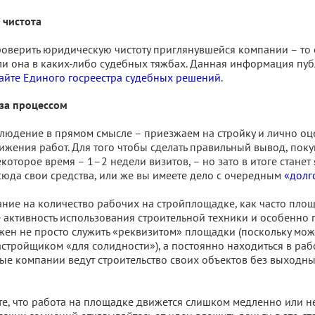
 чистота
верить юридическую чистоту приглянувшейся компании – то ес
ли она в каких-либо судебных тяжбах. Данная информация пуб
айте Единого госреестра судебных решений
.
за процессом
людение в прямом смысле – приезжаем на стройку и лично о
ижения работ. Для того чтобы сделать правильный вывод, пок
оторое время – 1–2 недели визитов, – но зато в итоге станет я
сюда свои средства, или же вы имеете дело с очередным
«долг
ние на количество рабочих на стройплощадке, как часто пло
е активность использования строительной техники и особенно
жен не просто служить «реквизитом» площадки (поскольку мож
астройщиком «для солидности»), а постоянно находиться в работ
ые компании ведут строительство своих объектов без выходных
те, что работа на площадке движется слишком медленно или н