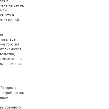
ике и
.
лена на сайте
е ли
я, что в
ежат одной
ия
отогалерея
ме того, на
тель сможет
ельство,
 момент! – в
ры вложения
обходимо
 подробностях
ичным
а
 выбранного