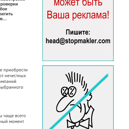
проверки
обое
ратить
ов…
те приобрести
от нечестных
компаний
 выбранного
ы чаще всего
нный момент