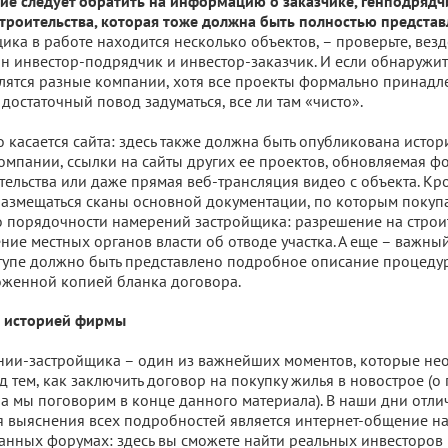
е следует обратить на информацию о заказчике, генподрядч
троительства, которая тоже должна быть полностью представ
ика в работе находится несколько объектов, – проверьте, везд
н инвестор-подрядчик и инвестор-заказчик. И если обнаружитс
лятся разные компании, хотя все проекты формально принадл
о достаточный повод задуматься, все ли там «чисто».
о касается сайта: здесь также должна быть опубликована истор
омпании, ссылки на сайты других ее проектов, обновляемая ф
тельства или даже прямая веб-трансляция видео с объекта. Кро
азмещаться сканы основной документации, по которым покупа
о порядочности намерений застройщика: разрешение на строит
ние местных органов власти об отводе участка. А еще – важный
тупе должно быть представлено подробное описание процеду
оженной копией бланка договора.
с историей фирмы
нии-застройщика – один из важнейших моментов, которые не
д тем, как заключить договор на покупку жилья в новострое (о
а мы поговорим в конце данного материала). В наши дни отл
 выяснения всех подробностей является интернет-общение н
нных форумах: здесь вы сможете найти реальных инвесторов