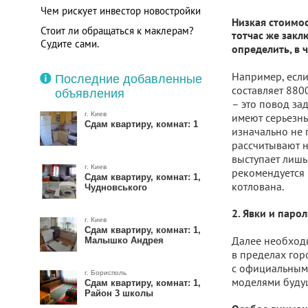
Чем рискует инвестор новостройки
Низкая стоимос
Стоит ли обращаться к маклерам?
тотчас же закл
Судите сами.
определить, в 
Например, если
Последние добавленные
составляет 880
объявления
– это повод за
г. Киев
имеют серьезн
Сдам квартиру, комнат: 1
изначально не 
рассчитывают н
выступает лишь 
г. Киев
рекомендуется 
Сдам квартиру, комнат: 1,
котлована.
Чудновського
2. Явки и паро
г. Киев
Сдам квартиру, комнат: 1,
Далее необходи
Малышко Андрея
в пределах гор
с официальным 
г. Борисполь
моделями буду
Сдам квартиру, комнат: 1,
Район 3 школы