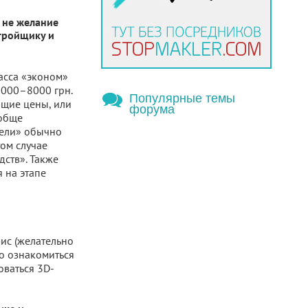
 не желание
стройщику и
асса «эконом»
7000–8000 грн.
Популярные темы
ющие цены, или
форума
ообще
тели» обычно
том случае
дств». Также
 на этапе
ис (желательно
но ознакомиться
оваться 3D-