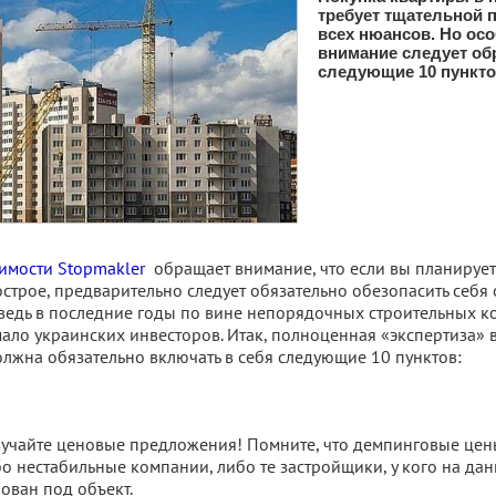
требует тщательной 
всех нюансов. Но ос
внимание следует об
следующие 10 пункт
имости Stopmakler
обращает внимание, что если вы планируе
острое, предварительно следует обязательно обезопасить себя 
ведь в последние годы по вине непорядочных строительных 
ало украинских инвесторов. Итак, полноценная «экспертиза»
лжна обязательно включать в себя следующие 10 пунктов:
учайте ценовые предложения! Помните, что демпинговые цен
о нестабильные компании, либо те застройщики, у кого на да
лован под объект.