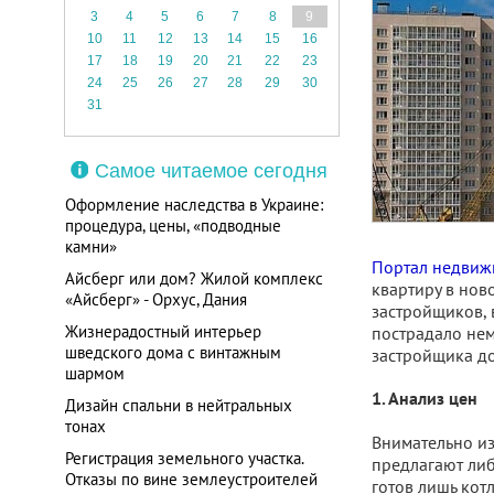
3
4
5
6
7
8
9
10
11
12
13
14
15
16
17
18
19
20
21
22
23
24
25
26
27
28
29
30
31
Самое читаемое сегодня
Оформление наследства в Украине:
процедура, цены, «подводные
камни»
Портал недвиж
Айсберг или дом? Жилой комплекс
квартиру в нов
«Айсберг» - Орхус, Дания
застройщиков, 
Жизнерадостный интерьер
пострадало нем
шведского дома с винтажным
застройщика до
шармом
1. Анализ цен
Дизайн спальни в нейтральных
тонах
Внимательно из
Регистрация земельного участка.
предлагают либ
Отказы по вине землеустроителей
готов лишь кот