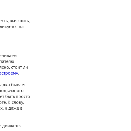
ть, выяснить,
ликуется на
цениваем
упателю
сно, стоит ли
остроем»
.
щадка бывает
 подъемного
ет быть просто
е. К слову,
, и даже в
е движется