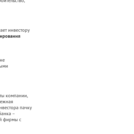
роительство,
ает инвестору
ирования
не
ными
ты компании,
тежная
нвестора пачку
банка –
ой фирмы с