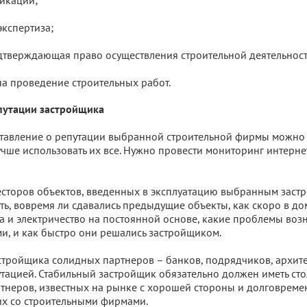
икации;
экспертиза;
дтверждающая право осуществления строительной деятельност
а проведение строительных работ.
епутации застройщика
ставление о репутации выбранной строительной фирмы можно
учше использовать их все. Нужно провести мониторинг интерне
сторов объектов, введенных в эксплуатацию выбранным заст
ть, вовремя ли сдавались предыдущие объекты, как скоро в д
 и электричество на постоянной основе, какие проблемы воз
, и как быстро они решались застройщиком.
стройщика солидных партнеров – банков, подрядчиков, архит
тацией. Стабильный застройщик обязательно должен иметь сто
тнеров, известных на рынке с хорошей стороны и долговреме
х со строительными фирмами.