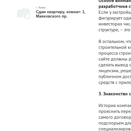
Особое внимани
разработчике с
г. Киев
Если у застройщ
Сдам квартиру, комнат: 1,
Маяковского пр.
фигурирует оди
инвесторах чис
структуре, – эт
В остальном, чт
строительной к
процесса строи
сайте должны р
сделать вывод 
лицензии, реше
публичном дос
средств с прил
3. Знакомство 
История компа
прояснить пере
самого договор
подспорьем для
специализирова