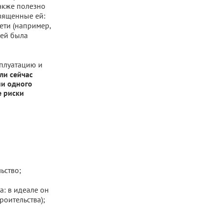
акже полезно
вященные ей:
ети (например,
ней была
сплуатацию и
ли сейчас
ни одного
е риски
ьство;
а: в идеале он
оительства);