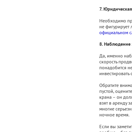
7. Юридическая
Необходимо про
не фигурирует 
официальном с
8. Наблюдение 
Да, именно наб
скорость продв
понадобится нек
инвестировать 
Обратите внима
пустой, оценит
крана – он дол
взят в аренду з
многие серьезн
ночное время.
Если вы замети