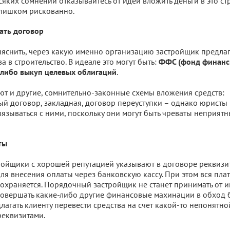
сяких сомнений отказывайтесь от идеи вложить деньги в это ст
слишком рискованно.
чать договор
снить, через какую именно организацию застройщик предлаг
а в строительство. В идеале это могут быть:
ФФС (фонд финанс
.
 либо выкуп целевых облигаций
ют и другие, сомнительно-законные схемы вложения средств:
й договор, закладная, договор переуступки – однако юристы 
язываться с ними, поскольку они могут быть чреваты неприят
ты
ойщики с хорошей репутацией указывают в договоре реквизи
я внесения оплаты через банковскую кассу. При этом вся пла
охраняется. Порядочный застройщик не станет принимать от и
овершать какие-либо другие финансовые махинации в обход 
лагать клиенту перевести средства на счет какой-то непонятн
еквизитами.