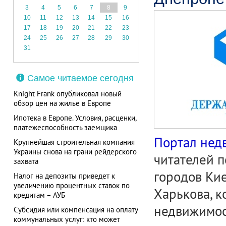
3
4
5
6
7
8
9
10
11
12
13
14
15
16
17
18
19
20
21
22
23
24
25
26
27
28
29
30
31
Самое читаемое сегодня
Knight Frank опубликовал новый
обзор цен на жилье в Европе
Ипотека в Европе. Условия, расценки,
платежеспособность заемщика
Портал нед
Крупнейшая строительная компания
Украины снова на грани рейдерского
читателей п
захвата
городов Кие
Налог на депозиты приведет к
увеличению процентных ставок по
Харькова, к
кредитам – АУБ
недвижимос
Субсидия или компенсация на оплату
коммунальных услуг: кто может