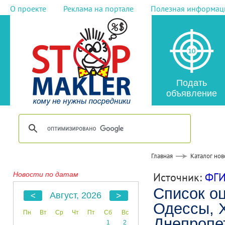
О проекте
Реклама на портале
Полезная информац
Подать
объявление
Главная
Каталог нов
Новости по датам
Источник:
ФГИ
Список о
Август, 2026
Одессы, 
Пн
Вт
Ср
Чт
Пт
Сб
Вс
Днепропе
1
2