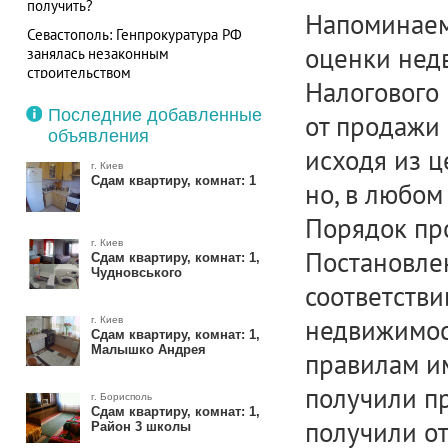
получить?
Напоминаем
Севастополь: Генпрокуратура РФ
оценки недв
занялась незаконным
строительством
Налогового 
Последние добавленные
от продажи
объявления
исходя из ц
г. Киев
Сдам квартиру, комнат: 1
но, в любом
Порядок пр
г. Киев
Постановлен
Сдам квартиру, комнат: 1,
Чудновського
соответств
недвижимос
г. Киев
Сдам квартиру, комнат: 1,
Малышко Андрея
правилам им
получили п
г. Борисполь
Сдам квартиру, комнат: 1,
получили о
Район 3 школы