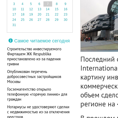
3
4
5
6
7
8
9
10
11
12
13
14
15
16
17
18
19
20
21
22
23
24
25
26
27
28
29
30
31
Самое читаемое сегодня
Строительство инвестируемого
Фирташем ЖК Respublika
Последний о
приостановлено из-за падения
гривни
Internatiоn
Опубликован перечень
картину ин
добросовестных застройщиков
Москвы
коммерческ
Госземагентство открыло
объем сдело
телефонную «горячую линию» для
граждан
регионе на 
Нотариусы не удостоверяют сделки
с недвижимостью из-за отключения
реестров