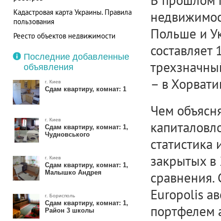
В прошлом г
Кадастровая карта Украины. Правила
недвижимост
пользования
Польше и Ук
Реестр объектов недвижимости
Республики Молдова теперь
составляет 
доступен в режиме онлайн
Последние добавленные
трехзначны
объявления
– в Хорвати
г. Киев
Сдам квартиру, комнат: 1
Чем объясн
г. Киев
капиталовло
Сдам квартиру, комнат: 1,
Чудновського
статистика 
закрытых в 
г. Киев
Сдам квартиру, комнат: 1,
Малышко Андрея
сравнения.
Europolis а
г. Борисполь
Сдам квартиру, комнат: 1,
портфелем а
Район 3 школы