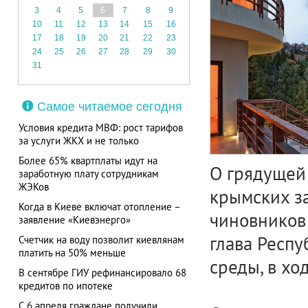
3
4
5
6
7
8
9
10
11
12
13
14
15
16
17
18
19
20
21
22
23
24
25
26
27
28
29
30
31
Самое читаемое сегодня
Условия кредита МВФ: рост тарифов
за услуги ЖКХ и не только
Более 65% квартплаты идут на
О грядущей
заработную плату сотрудникам
ЖЭКов
крымских з
Когда в Киеве включат отопление –
чиновников 
заявление «Киевэнерго»
глава Респу
Счетчик на воду позволит киевлянам
платить на 50% меньше
среды, в хо
В сентябре ГИУ рефинансировало 68
кредитов по ипотеке
С 6 апреля граждане получили