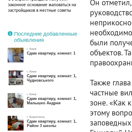
Он отметил,
законное основание жаловаться на
застройщиков в местные советы
руководств
неприкоснов
необходимо
Последние добавленные
объявления
были получ
г. Киев
объектов. Т
Сдам квартиру, комнат: 1
правоохран
г. Киев
Сдам квартиру, комнат: 1,
Также глава
Чудновського
частные ви
г. Киев
Сдам квартиру, комнат: 1,
зоне. «Как 
Малышко Андрея
этому вопро
г. Борисполь
заповедных 
Сдам квартиру, комнат: 1,
Район 3 школы