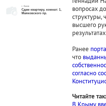
Геннадий На
вопросах д
г. Киев
Сдам квартиру, комнат: 1,
Маяковского пр.
структуры, 
высшего рук
результатах
Ранее
порта
что
выданны
собственнос
согласно с
Конституци
Читайте так
В Крыму вв