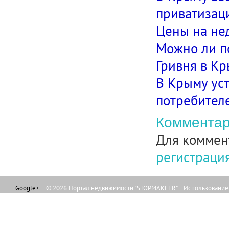
приватизац
Цены на не
Можно ли п
Гривня в Кр
В Крыму ус
потребител
Комментар
Для коммен
регистраци
Google+
© 2026 Портал недвижимости "STOPMAKLER" Использование л