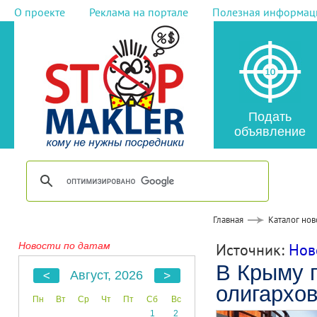
О проекте
Реклама на портале
Полезная информац
Подать
объявление
Главная
Каталог нов
Новости по датам
Источник:
Нов
В Крыму п
Август, 2026
олигархов
Пн
Вт
Ср
Чт
Пт
Сб
Вс
1
2