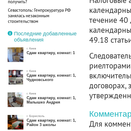
Налоговые а
получить?
календарный
Севастополь: Генпрокуратура РФ
занялась незаконным
течение 40
строительством
календарным
Последние добавленные
49.18 стать
объявления
г. Киев
Сдам квартиру, комнат: 1
Следователь
риелторами 
г. Киев
включитель
Сдам квартиру, комнат: 1,
Чудновського
договорах, 
утвержденн
г. Киев
Сдам квартиру, комнат: 1,
Малышко Андрея
Комментар
г. Борисполь
Сдам квартиру, комнат: 1,
Для коммен
Район 3 школы