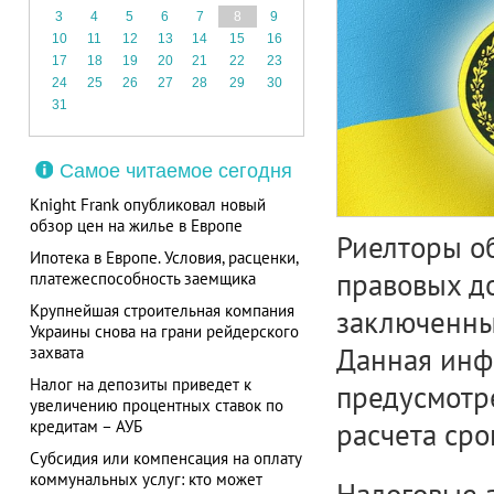
3
4
5
6
7
8
9
10
11
12
13
14
15
16
17
18
19
20
21
22
23
24
25
26
27
28
29
30
31
Самое читаемое сегодня
Knight Frank опубликовал новый
обзор цен на жилье в Европе
Риелторы о
Ипотека в Европе. Условия, расценки,
правовых д
платежеспособность заемщика
Крупнейшая строительная компания
заключенны
Украины снова на грани рейдерского
Данная инф
захвата
Налог на депозиты приведет к
предусмотр
увеличению процентных ставок по
кредитам – АУБ
расчета сро
Субсидия или компенсация на оплату
коммунальных услуг: кто может