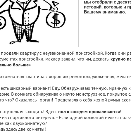
мы отобрали с десят
историй, которые и 
Вашему вниманию.
продали квартиру с неузаконенной пристройкой. Когда они р
кументах пристройки, маклер заявил, что им, дескать,
крупно по
»
еально больше
ухкомнатная квартира с хорошим ремонтом, ухоженная, желате
 есть шикарный вариант! Еду. Обнаруживаю темную, мрачную к
доме. В комнате обнаруживаю нечто монструозное, покрытое с
о что? Оказалось - орган! Представляю себя женой румынског
омнату нельзя заходить! Здесь
!
пол к соседям проваливается
из спортивного интереса: - Если одной комнатой нельзя польз
те как двухкомнатную?
ведь здесь две комнаты!