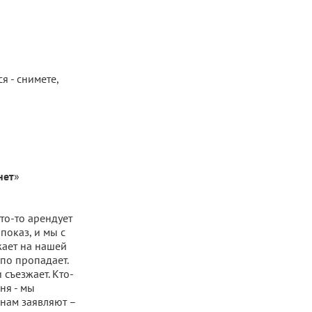
я - снимете,
»
нет
Кто-то арендует
 показ, и мы с
жает на нашей
по пропадает.
 съезжает. Кто-
ня - мы
 нам заявляют –