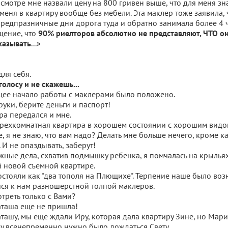
мотре мне назвали цену на 800 гривен выше, что для меня зн
еня в квартиру вообще без мебели. Эта маклер тоже заявила, ч
и предпразничные дни дорога туда и обратно занимала более 4 ч
щение, что
90% риелторов абсолютно не представляют, ЧТО он
...»
казывать
для себя.
голосу и не скажешь...
е начало работы с маклерами было положено.
руки, берите деньги и паспорт!
а передался и мне.
 трехкомнатная квартира в хорошем состоянии с хорошим видо
е, я не знаю, что вам надо? Делать мне больше нечего, кроме как
 И не опаздывать, заберут!
жные дела, схватив подмышку ребенка, я помчалась на крылья
й новой съемной квартире.
стояли как "два тополя на Плющихе". Терпение наше было во
ся к нам разношерстной толпой маклеров.
отреть только с Вами?
Наташа еще не пришла!
ашу, мы еще ждали Иру, которая дала квартиру Зине, но Мари
му всенепременно нужно было дождаться Свету...