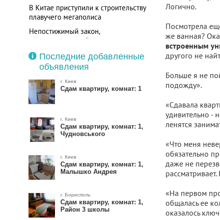
Логично.
В Китае приступили к строительству
плавучего мегаполиса
Посмотрела еще 
Непостижимый закон,
же ванная? Оказ
предсказывающий размер самых
встроенным ун
больших городов в мире
другого не найт
Последние добавленные
объявления
Больше я не пой
г. Киев
подожду».
Сдам квартиру, комнат: 1
«Сдавала кварт
удивительно - 
г. Киев
ленятся занима
Сдам квартиру, комнат: 1,
Чудновського
«Что меня неве
обязательно при
г. Киев
даже не перезв
Сдам квартиру, комнат: 1,
Малышко Андрея
рассматривает.
«На первом про
г. Борисполь
общалась ее кол
Сдам квартиру, комнат: 1,
Район 3 школы
оказалось ключе