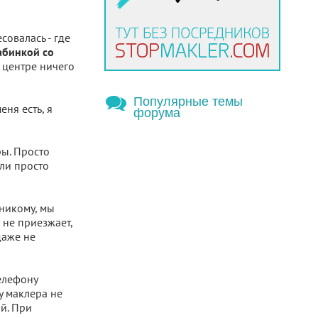
совалась - где
абинкой со
в центре ничего
Популярные темы
ня есть, я
форума
ры. Просто
Или просто
 никому, мы
 не приезжает,
даже не
елефону
у маклера не
ой. При