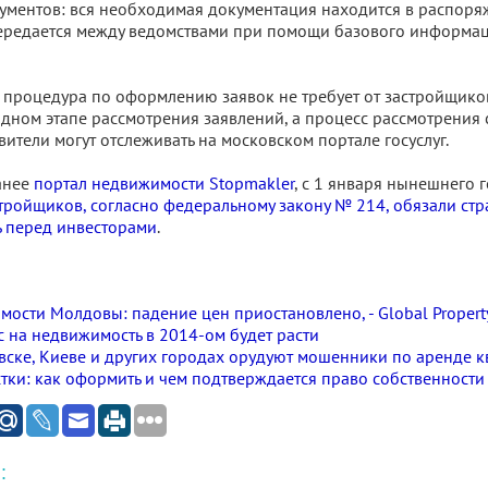
ументов: вся необходимая документация находится в распор
передается между ведомствами при помощи базового информа
 процедура по оформлению заявок не требует от застройщико
одном этапе рассмотрения заявлений, а процесс рассмотрения 
ители могут отслеживать на московском портале госуслуг.
анее
портал недвижимости Stopmakler
, с 1 января нынешнего 
тройщиков, согласно федеральному закону № 214, обязали стр
ь перед инвесторами
.
ости Молдовы: падение цен приостановлено, - Global Propert
с на недвижимость в 2014-ом будет расти
ске, Киеве и других городах орудуют мошенники по аренде к
тки: как оформить и чем подтверждается право собственности
: