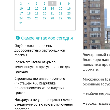
3
4
5
6
7
8
9
10
11
12
13
14
15
16
17
18
19
20
21
22
23
24
25
26
27
28
29
30
31
Самое читаемое сегодня
Опубликован перечень
добросовестных застройщиков
Электронный се
Москвы
Благодаря дан
Госземагентство открыло
повысится проз
телефонную «горячую линию» для
формате.
граждан
Строительство инвестируемого
Московский Гра
Фирташем ЖК Respublika
основные госусл
приостановлено из-за падения
гривни
– выдача разре
Нотариусы не удостоверяют сделки
– госэкспертиз
с недвижимостью из-за отключения
реестров