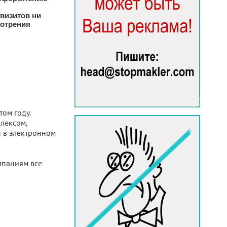
визитов ни
мотрения
ом году.
лексом,
ы в электронном
мпаниям все