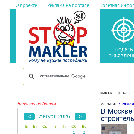
О проекте
Реклама на портале
Полезная инфо
Подать
объявлен
Главная
Катало
Новости по датам
Источник:
Комплекс
В Москве 
Август, 2026
строитель
Пн
Вт
Ср
Чт
Пт
Сб
Вс
1
2