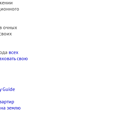
яжении
ционного
в очных
своих
года
всех
аховать свою
y Guide
вартир
 на землю