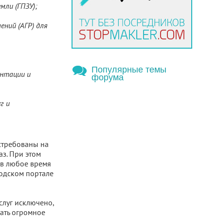
мли (ГПЗУ);
ний (АГP) для
Популярные темы
ентации и
форума
г и
стребованы на
з. При этом
 в любое время
родском портале
слуг исключено,
ать огромное