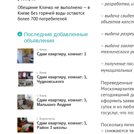
– разработка, 
Обещание Кличко не выполнено — в
Киеве без горячей воды остаются
– выдача свиде
более 700 потребителей
объектов капст
Реестр объектов недвижимости
Республики Молдова теперь
– выдача разре
Последние добавленные
доступен в режиме онлайн
объявления
– выдача заклю
г. Киев
технического р
Сдам квартиру, комнат: 1
– получение па
муниципальных у
г. Киев
Сдам квартиру, комнат: 1,
Чудновського
Переведенные в
Москомархитект
сегодняшний де
г. Киев
оформить заявк
Сдам квартиру, комнат: 1,
Малышко Андрея
суток и из люб
госуслуг, что 
г. Борисполь
Сдам квартиру, комнат: 1,
Поскольку личн
Район 3 школы
– снижаются та