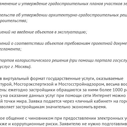
изменение и утверждение градостроительных планов участков зе
тельств об утверждении архитектурно-градостроительных реше
роительства;
шений на введение объектов в эксплуатацию;
чений о соответствии объектов требованиям проектной докум
егламента;
спортов колористического решения (при помощи портала госуслу
.
слуг г. Москвы)
 виртуальный формат государственные услуги, оказываемые
урой, Мосгорэкспертизой и Мосгосстройнадзором, весьма во
нь: ежегодно застройщики обращаются за ними более 1000 ра
у на оказание данных услуг при помощи сети Интернет можно
ой точки мира. Заявка подается через «личный кабинет» на го
позволяет застройщикам значительно экономить время.
ое общение с чиновником при предоставлении электронных у
кже и коррупционные риски. Заявителю не нужно подготавлив