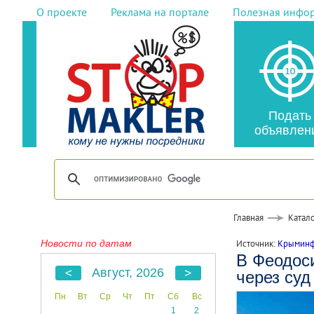
О проекте
Реклама на портале
Полезная инфо
Подать
объявлен
Главная
Катало
Новости по датам
Источник:
Крымин
В Феодоси
Август, 2026
через суд
Пн
Вт
Ср
Чт
Пт
Сб
Вс
1
2