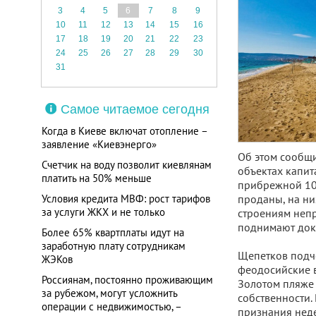
3
4
5
6
7
8
9
10
11
12
13
14
15
16
17
18
19
20
21
22
23
24
25
26
27
28
29
30
31
Самое читаемое сегодня
Когда в Киеве включат отопление –
заявление «Киевэнерго»
Об этом сообщи
Счетчик на воду позволит киевлянам
объектах капит
платить на 50% меньше
прибрежной 100
Условия кредита МВФ: рост тарифов
проданы, на них
за услуги ЖКХ и не только
строениям непр
поднимают доку
Более 65% квартплаты идут на
заработную плату сотрудникам
Щепетков подче
ЖЭКов
феодосийские в
Россиянам, постоянно проживающим
Золотом пляже 
за рубежом, могут усложнить
собственности.
операции с недвижимостью, –
признания неде