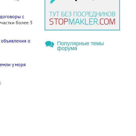
 договоры с
частки более 3
 объявления о
Популярные темы
форума
емли у моря
к