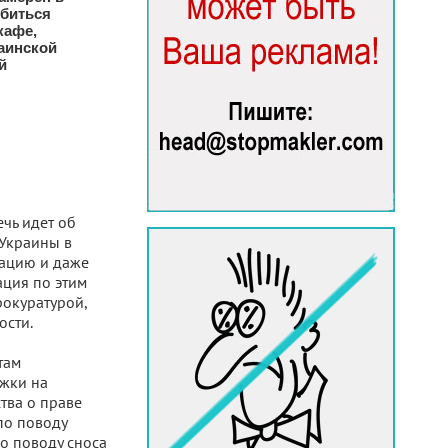
биться
кафе,
аинской
й
чь идет об
 Украины в
тацию и даже
ация по этим
рокуратурой,
ости.
там
ажки на
тва о праве
по поводу
о поводу сноса