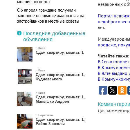
мнение эксперта
незаконных объ
С 6 апреля граждане получили
законное основание жаловаться на
Портал недвиж
застройщиков в местные советы
недобросовест
лет.
Последние добавленные
Международный
объявления
продаже, покуп
г. Киев
Сдам квартиру, комнат: 1
Читайте также:
В Севастополе 
В Крыму времен
г. Киев
В Ялте выдано 
Сдам квартиру, комнат: 1,
В Крыму «комму
Чудновського
г. Киев
Сдам квартиру, комнат: 1,
Малышко Андрея
Комментарии
Для комментир
г. Борисполь
Сдам квартиру, комнат: 1,
Район 3 школы