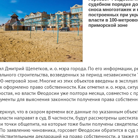
судебном порядке до
сноса многоэтажек и 
построенных при укр
власти в 100-метрово
приморской зоне
л Дмитрий Щепетков, и. о. мэра города. По его информации, ре
ального строительства, возведенных за период независимости
-метровой зоне. Многие из этих объектов введены в эксплуа
 оформлено право собственности. Как отметил и. о. мэра, ситу
остая, но власти Феодосии уже полтора месяца, совместно с п
менты для выяснения законности получения права собственн
ркнул, что в скором времени все данные по указанным объек
ласти направят в суд. В частности, будут рассмотрены шестиэт
и точки общепита, на которые тоже были получены свидетельс
 По заявлению чиновника, горсовет Феодосии обратится в суд 
йствительными деклараций на право собственности, а также п