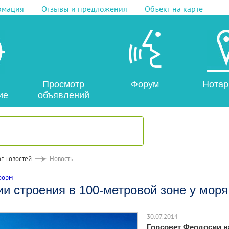
рмация
Отзывы и предложения
Объект на карте
Просмотр
Форум
Нотар
ие
объявлений
г новостей
Новость
форм
и строения в 100-метровой зоне у моря
30.07.2014
Горсовет Феодосии н