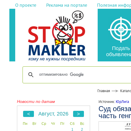
О проекте
Реклама на портале
Полезная инфо
Подать
объявлен
Главная
Катало
Новости по датам
Источник:
ЮрЛига
Суд обяза
Август, 2026
часть ген
Пн
Вт
Ср
Чт
Пт
Сб
Вс
1
2