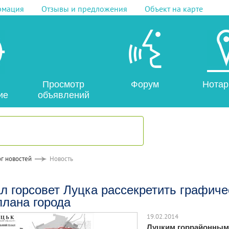
рмация
Отзывы и предложения
Объект на карте
Просмотр
Форум
Нотар
ие
объявлений
г новостей
Новость
л горсовет Луцка рассекретить графич
плана города
19.02.2014
Луцким горрайонным