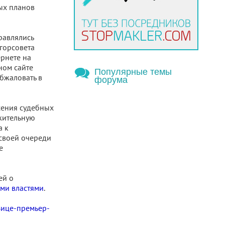
ых планов
равлялись
 горсовета
ернете на
ном сайте
Популярные темы
бжаловать в
форума
сения судебных
жительную
а к
своей очереди
е
ей о
ми властями
.
Вице-премьер-