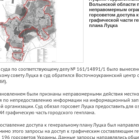
Волынской области 
неправомерным огра
горсоветом доступа к
графической части г
плана Луцка
суда по соответствующему делу № 161/14891/1 было вынесено 
кому совету Луцка в суд обратился Восточноукраинский центр
И).
ановлением были признаны неправомерными действия местно
я по непредоставлению информации на информационный зап
й организации. Суд обязал горсовет Луцка предоставить для 
И графическую часть городского генплана.
оставление доступа к генеральному плану Луцка был направл
омимо этого запросы на доступ к графическим составляющим 
 196 горсоветов Украины. Данные запросы направлялись общ