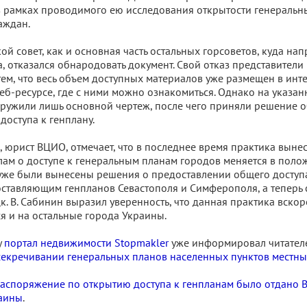
 рамках проводимого ею исследования открытости генеральн
аждан.
ой совет, как и основная часть остальных горсоветов, куда нап
, отказался обнародовать документ. Свой отказ представители
ем, что весь объем доступных материалов уже размещен в инт
б-ресурсе, где с ними можно ознакомиться. Однако на указан
ружили лишь основной чертеж, после чего приняли решение о
 доступа к генплану.
 юрист ВЦИО, отмечает, что в последнее время практика выне
ам о доступе к генеральным планам городов меняется в поло
 уже были вынесены решения о предоставлении общего доступ
ставляющим генпланов Севастополя и Симферополя, а теперь 
к. В. Сабинин выразил уверенность, что данная практика вскор
я и на остальные города Украины.
у
портал недвижимости Stopmakler
уже информировал читател
секречивании генеральных планов населенных пунктов местны
аспоряжение по открытию доступа к генпланам было отдано 
аины
.