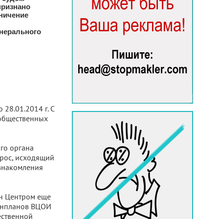
признано
ничение
енерального
28.01.2014 г. С
 общественных
го органа
рос, исходящий
ознакомления
ен Центром еще
генпланов ВЦОИ
ественной