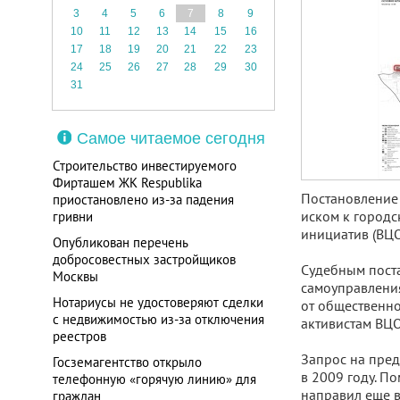
3
4
5
6
7
8
9
10
11
12
13
14
15
16
17
18
19
20
21
22
23
24
25
26
27
28
29
30
31
Самое читаемое сегодня
Строительство инвестируемого
Фирташем ЖК Respublika
Постановление 
приостановлено из-за падения
иском к городс
гривни
инициатив (ВЦО
Опубликован перечень
добросовестных застройщиков
Судебным пост
Москвы
самоуправлени
Нотариусы не удостоверяют сделки
от общественно
с недвижимостью из-за отключения
активистам ВЦО
реестров
Запрос на пред
Госземагентство открыло
в 2009 году. П
телефонную «горячую линию» для
направил еще в
граждан