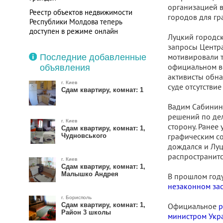
организацией в
Реестр объектов недвижимости
городов для гр
Республики Молдова теперь
доступен в режиме онлайн
Луцкий городск
Кадастровая карта Украины. Правила
запросы Центра
пользования
мотивировали т
Последние добавленные
официальном ве
объявления
активисты обна
г. Киев
суде отсутствие
Сдам квартиру, комнат: 1
Вадим Сабинин,
решений по дел
г. Киев
сторону. Ранее
Сдам квартиру, комнат: 1,
графическим со
Чудновського
дождался и Луц
распространитс
г. Киев
Сдам квартиру, комнат: 1,
Малышко Андрея
В прошлом год
незаконном за
г. Борисполь
Сдам квартиру, комнат: 1,
Официальное
р
Район 3 школы
министром Укр