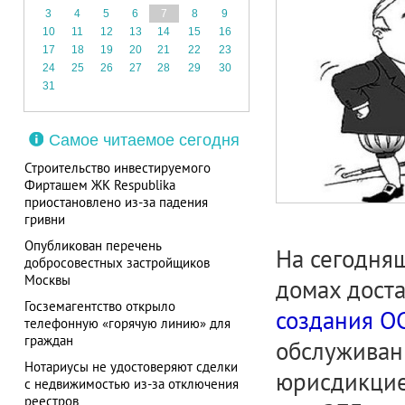
3
4
5
6
7
8
9
10
11
12
13
14
15
16
17
18
19
20
21
22
23
24
25
26
27
28
29
30
31
Самое читаемое сегодня
Строительство инвестируемого
Фирташем ЖК Respublika
приостановлено из-за падения
гривни
Опубликован перечень
На сегодня
добросовестных застройщиков
Москвы
домах дост
Госземагентство открыло
создания 
телефонную «горячую линию» для
граждан
обслуживани
Нотариусы не удостоверяют сделки
юрисдикцие
с недвижимостью из-за отключения
реестров