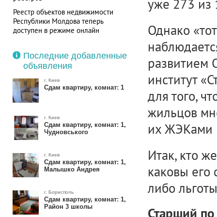
уже 273 из 
Реестр объектов недвижимости
Республики Молдова теперь
Однако «то
доступен в режиме онлайн
наблюдается
Обещание Кличко не выполнено — в
Киеве без горячей воды остаются
Последние добавленные
развитием 
более 700 потребителей
объявления
институт «С
г. Киев
Сдам квартиру, комнат: 1
для того, ч
жильцов мн
г. Киев
их ЖЭКами и
Сдам квартиру, комнат: 1,
Чудновського
Итак, кто ж
г. Киев
Сдам квартиру, комнат: 1,
каковы его 
Малышко Андрея
либо льготы
г. Борисполь
Сдам квартиру, комнат: 1,
Район 3 школы
Старший по 