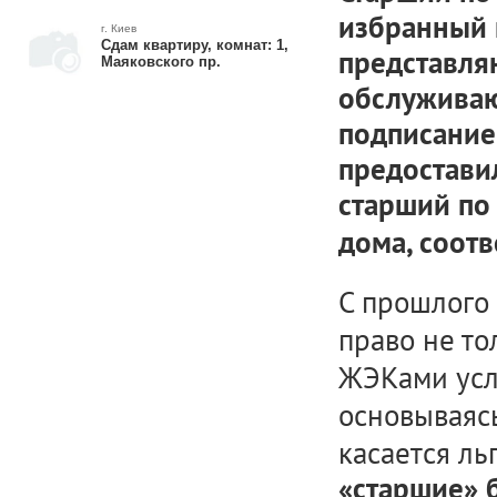
избранный 
г. Киев
Сдам квартиру, комнат: 1,
представля
Маяковского пр.
обслуживаю
подписание
предоставил
старший по
дома, соотв
С прошлого
право не т
ЖЭКами услу
основываясь
касается ль
«старшие» 