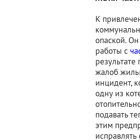
К привлече
коммунально
опаской. Он
работы с
ча
результате 
жалоб жиль
инцидент, к
одну из ко
отопительно
подавать те
этим предп
исправлять