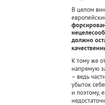
В целом ви
европейски
форсирован
нецелесооб
должно ост
качественн
К тому же о
напрямую з
– ведь част
убыток себе
и поэтому, 
недостаточн