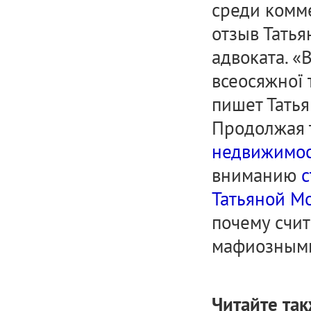
среди комме
отзыв Татья
адвоката. «
всеосяжної т
пишет Татья
Продолжая 
недвижимос
вниманию
с
Татьяной М
почему счи
мафиозными
Читайте так