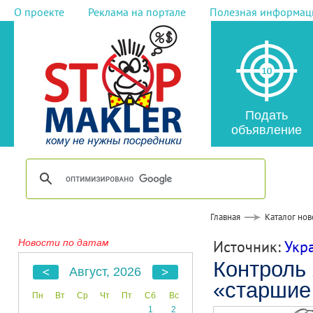
О проекте
Реклама на портале
Полезная информац
Подать
объявление
Главная
Каталог нов
Новости по датам
Источник:
Укр
Контроль
Август, 2026
«старшие
Пн
Вт
Ср
Чт
Пт
Сб
Вс
1
2