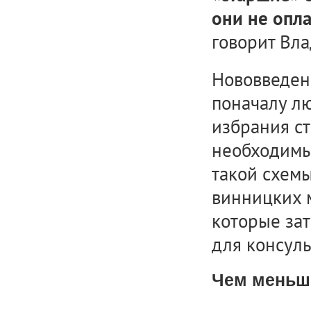
они не опл
говорит Вл
Нововведени
поначалу лю
избрания ст
необходимы
такой схем
винницких 
которые за
для консуль
Чем меньше