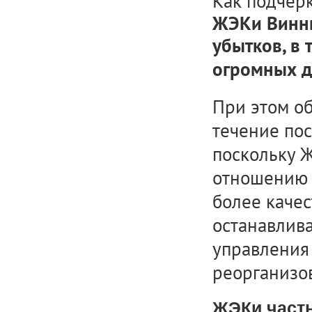
Как подчерк
ЖЭКи Винни
убытков, в 
огромных д
При этом о
течение пос
поскольку Ж
отношению 
более качес
останавлива
управления
реорганизов
ЖЭКи частн