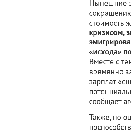
Нынешние э
сокращению 
стоимость ж
кризисом, 
эмигрирова
«исхода» п
Вместе с те
временно з
зарплат «ещ
потенциальн
сообщает аг
Также, по о
поспособст