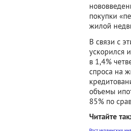
нововведени
покупки «пе
жилой недв
В связи с э
ускорился и
в 1,4% четв
спроса на ж
кредитовани
объемы ипо
85% по сра
Читайте так
Рост украинских ин