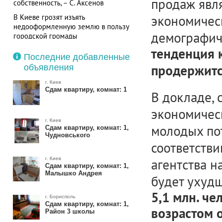
продаж явл
собственность, – С. Аксенов
В Киеве грозят изъять
экономическ
недооформленную землю в пользу
демографиче
городской громады
тенденция 
Последние добавленные
объявления
продержитс
г. Киев
Сдам квартиру, комнат: 1
В докладе, 
экономичес
г. Киев
молодых по
Сдам квартиру, комнат: 1,
Чудновського
соответств
г. Киев
агентства н
Сдам квартиру, комнат: 1,
Малышко Андрея
будет ухудш
5,1 млн. че
г. Борисполь
Сдам квартиру, комнат: 1,
возрастом о
Район 3 школы