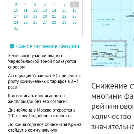
3
4
5
6
7
8
9
10
11
12
13
14
15
16
17
18
19
20
21
22
23
24
25
26
27
28
29
30
31
Самое читаемое сегодня
Земельные участки рядом с
Чернобыльской зоной пользуются
спросом
Ассоциация Украины с ЕС приведет к
росту коммунальных тарифов в 2–3
Снижение ст
раза
многими фа
Как выписать прописанного с
жилплощади без его согласия
рейтинговог
Диснейленд в Москве откроется в
количество
2017 году. Подробности проекта
значительн
До конца года все общежития Крыма
отойдут в коммунальную