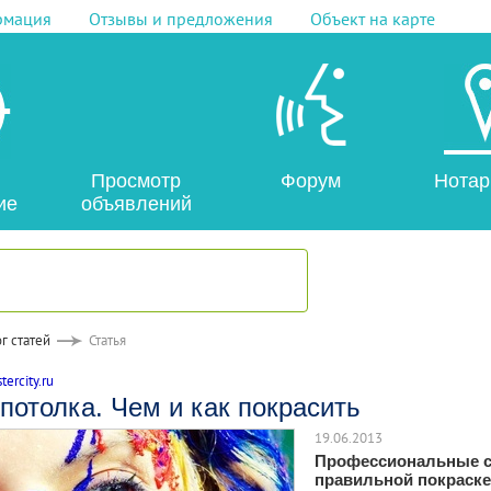
рмация
Отзывы и предложения
Объект на карте
Просмотр
Форум
Нотар
ие
объявлений
г статей
Статья
ercity.ru
потолка. Чем и как покрасить
19.06.2013
Профессиональные с
правильной покраске