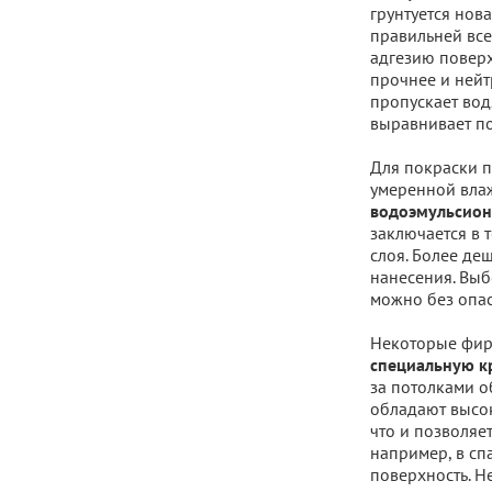
грунтуется нов
правильней все
адгезию поверх
прочнее и нейт
пропускает вод
выравнивает по
Для покраски 
умеренной вла
водоэмульсион
заключается в 
слоя. Более деш
нанесения. Выб
можно без опаск
Некоторые фирм
специальную кр
за потолками о
обладают высок
что и позволяе
например, в сп
поверхность. Н