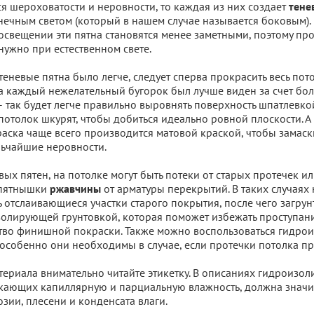
я шероховатости и неровности, то каждая из них создает
тене
ечным светом (который в нашем случае называется боковым).
освещении эти пятна становятся менее заметными, поэтому пр
нужно при естественном свете.
теневые пятна было легче, следует сперва прокрасить весь пот
да каждый нежелательный бугорок был лучше виден за счет бо
– так будет легче правильно выровнять поверхность шпатлевко
отолок шкурят, чтобы добиться идеально ровной плоскости. А 
ска чаще всего производится матовой краской, чтобы замаск
льчайшие неровности.
ых пятен, на потолке могут быть потеки от старых протечек ил
 пятнышки
от арматуры перекрытий. В таких случаях
ржавчины
ь отслаивающиеся участки старого покрытия, после чего загрун
олирующей грунтовкой, которая поможет избежать проступани
ство финишной покраски. Также можно воспользоваться гидр
особенно они необходимы в случае, если протечки потолка пр
ериала внимательно читайте этикетку. В описаниях гидроизо
екающих капиллярную и парциальную влажность, должна значит
озии, плесени и конденсата влаги.