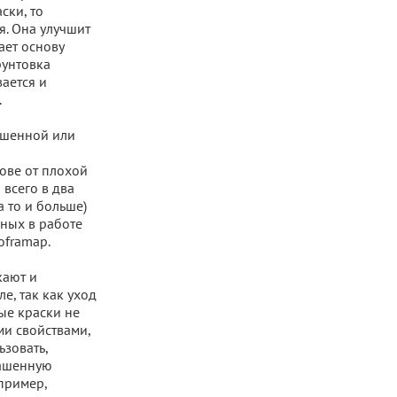
ски, то
я. Она улучшит
ает основу
рунтовка
ается и
.
ышенной или
ове от плохой
 всего в два
а то и больше)
ных в работе
oframap.
кают и
е, так как уход
ые краски не
и свойствами,
ьзовать,
рашенную
пример,