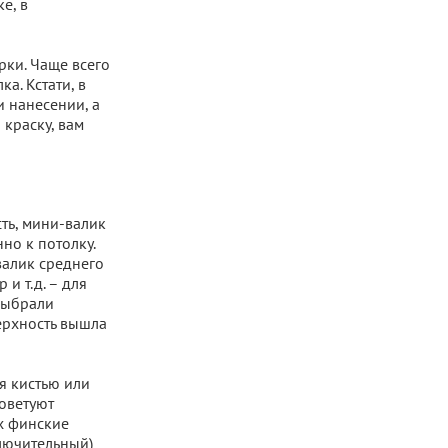
е, в
рки. Чаще всего
а. Кстати, в
 нанесении, а
 краску, вам
ть, мини-валик
но к потолку.
валик среднего
и т.д. – для
 выбрали
ерхность вышла
я кистью или
оветуют
х финские
ключительный)