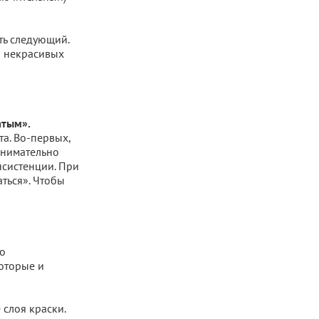
ть следующий.
и некрасивых
атым».
а. Во-первых,
внимательно
нсистенции. При
аться». Чтобы
о
оторые и
слоя краски.