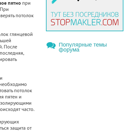
при
вое пятно
 При
оверять потолок
олок глянцевой
льшей
Популярные темы
й. После
форума
последняя,
ировать
и
 необходимо
товать потолок
я пятен и
оизолирующими
оисходят часто.
лирующих
ься защита от