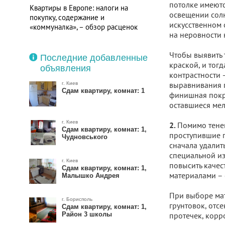
потолке имеютс
Квартиры в Европе: налоги на
освещении солн
покупку, содержание и
искусственном 
«коммуналка», – обзор расценок
на неровности 
Чтобы выявить 
Последние добавленные
краской, и тог
объявления
контрастности 
выравнивания п
г. Киев
Сдам квартиру, комнат: 1
финишная покра
оставшиеся ме
г. Киев
Помимо тенев
2.
Сдам квартиру, комнат: 1,
проступившие
Чудновського
сначала удалит
специальной из
г. Киев
повысить каче
Сдам квартиру, комнат: 1,
материалами – 
Малышко Андрея
При выборе мат
г. Борисполь
грунтовок, отс
Сдам квартиру, комнат: 1,
Район 3 школы
протечек, корр