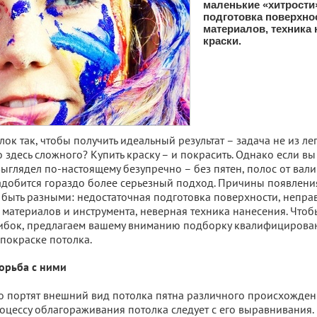
маленькие «хитрости
подготовка поверхно
материалов, техника 
краски.
ок так, чтобы получить идеальный результат – задача не из лег
о здесь сложного? Купить краску – и покрасить. Однако если вы
выглядел по-настоящему безупречно – без пятен, полос от вал
адобится гораздо более серьезный подход. Причины появлени
 быть разными: недостаточная подготовка поверхности, непр
материалов и инструмента, неверная техника нанесения. Чтоб
бок, предлагаем вашему вниманию подборку квалифицирова
покраске потолка.
орьба с ними
о портят внешний вид потолка пятна различного происхожден
роцессу облагораживания потолка следует с его выравнивания. 