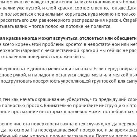
чальном участке каждого движения валиком скапливается больше
 валик уже пустой, и слой краски, соответственно, тоньше. Дл
 пользоваться специальным корытцем, куда можно не только о
 раскатать его для равномерного распределения краски. Стара
тывать валик – тогда полос на потолке не появится.
я краска иногда может вспучиться, отслоиться или обесцветит
 всего корень этой проблемы кроется в недостаточной или н
ерхности (вариант с некачественной краской мы сейчас не рас
отовленная поверхность должна быть:
верхность не должна мелиться и сыпаться. Если перед покрас
снове рукой, и на ладони останутся следы мела или мелкой пы
подгрунтовать поверхность укрепляющей грунтовкой для сып
д тем как начать окрашивание, убедитесь, что предыдущий сло
) полностью просох. Внимательно прочитайте инструкцию к это
очное просыхание некоторых шпатлевок может потребоваться 
бенно чистота поверхности важна в тех случаях, когда перекр
да-то основа. На перекрашиваемой поверхности за время экс
табачный дым, копоть и прочие загрязнения. Поэтому, перед н