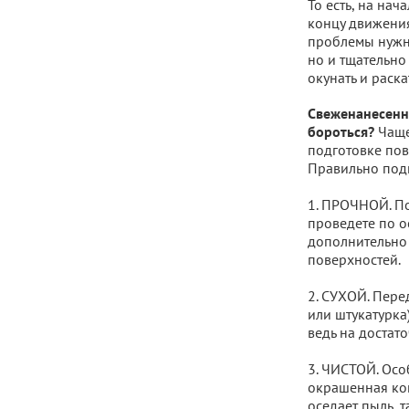
То есть, на на
концу движения
проблемы нужно
но и тщательно
окунать и раска
Свеженанесенна
Чаще
бороться?
подготовке пов
Правильно подг
1. ПРОЧНОЙ. По
проведете по о
дополнительно 
поверхностей.
2. СУХОЙ. Пере
или штукатурка
ведь на достат
3. ЧИСТОЙ. Осо
окрашенная ког
оседает пыль, 