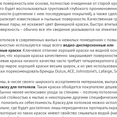
ая поверхность или основа, полностью очищенная от старой кра
го будет воспользоваться грунтовкой глубокого проникновени
ности (сцепление с нею последующих покрытий), а также сдел
рализует известковые и пыльные поверхности. Качественная г
яные пары, не искажает цвет финишной краски, быстро впитыв
верхность – обычно все эти сведения указываются на этикетке
потолков в современных жилых и нежилых помещениях с пов
жностью используются чаще всего
водно-дисперсионные или
. Ключевое отличие хорошей краски на водной осн
ные краски
том, что хорошая краска качественно закрашивает поверхности
евая краска низкого качества часто требует четырехкратного (
ор марок хорошей краски весьма широк, а из уже использован
и порекомендовать бренды Dulux, ACE, Johnstone’s, Lafarge, S
ы, в числе своего широкого ассортимента материалов, выпус
. Такая краска обойдется покупателю дешевл
аску для потолков
бычно менее интенсивен ухода за стенами – поэтому потолочн
ой стойкостью к мытью и некоторыми другими специфическим
т понизить их себестоимость. Краску для потолков можно испол
альне, где будет достаточно лишь периодически протирать ок
екоторые из таких красок имеют свойство смываться водой (на