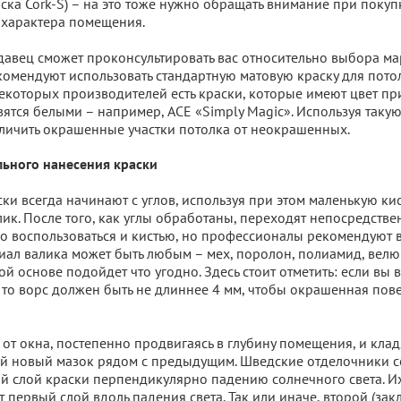
ска Cork-S) – на это тоже нужно обращать внимание при покупк
 характера помещения.
авец сможет проконсультировать вас относительно выбора ма
комендуют использовать стандартную матовую краску для потолк
екоторых производителей есть краски, которые имеют цвет при
вятся белыми – например, ACE «Simply Magic». Используя такую
личить окрашенные участки потолка от неокрашенных.
льного нанесения краски
ки всегда начинают с углов, используя при этом маленькую кис
ик. После того, как углы обработаны, переходят непосредствен
о воспользоваться и кистью, но профессионалы рекомендуют 
иал валика может быть любым – мех, поролон, полиамид, велюр 
ой основе подойдет что угодно. Здесь стоит отметить: если вы
 то ворс должен быть не длиннее 4 мм, чтобы окрашенная пов
 от окна, постепенно продвигаясь в глубину помещения, и клад
й новый мазок рядом с предыдущим. Шведские отделочники с
й слой краски перпендикулярно падению солнечного света. И
т первый слой вдоль падения света. Так или иначе, второй (за