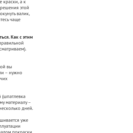
 краски, а к
я решения этой
кунуть валик,
йтесь чаще
ься. Как с этим
еправильной
сматриваем).
кой вы
ли – нужно
учих
й (шпатлевка
му материалу –
несколько дней.
ашивается уже
плуатации
ачалом покраски