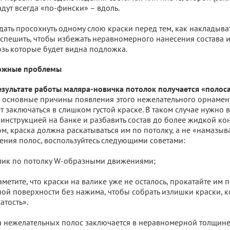
адут всегда «по-фински» – вдоль.
дать просохнуть одному слою краски перед тем, как накладыва
 спешить, чтобы избежать неравномерного нанесения состава 
озь которые будет видна подложка.
ожные проблемы
результате работы маляра-новичка потолок получается «полос
 основные причины появления этого нежелательного орнамент
 заключаться в слишком густой краске. В таком случае нужно 
 инструкцией на банке и разбавить состав до более жидкой ко
ом, краска должна раскатываться им по потолку, а не «намазыв
ения полос, воспользуйтесь следующими советами:
ик по потолку W-образными движениями;
етите, что краски на валике уже не осталось, прокатайте им п
й поверхности без нажима, чтобы собрать излишки краски, к
атость».
 нежелательных полос заключается в неравномерной толщине 