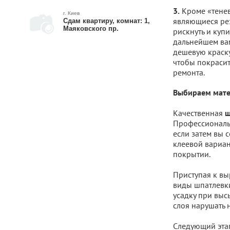
Кроме «теневы
3.
г. Киев
являющиеся рез
Сдам квартиру, комнат: 1,
Маяковского пр.
рискнуть и купи
дальнейшем вам
дешевую краску
чтобы покрасит
ремонта.
Выбираем мат
Качественная
ш
Профессионалы 
если затем вы 
клеевой вариан
покрытии.
Приступая к вы
виды шпатлевки
усадку при выс
слоя нарушать н
Следующий эта