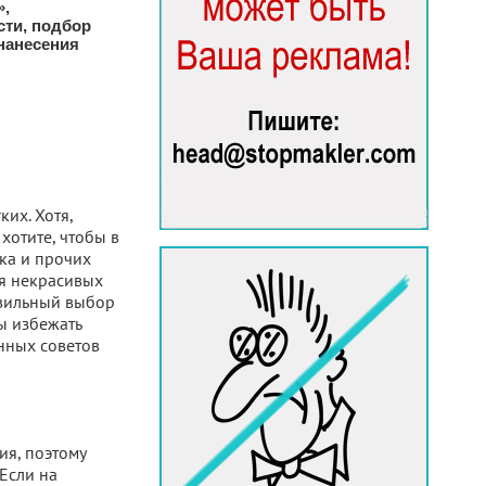
»,
сти, подбор
нанесения
ких. Хотя,
 хотите, чтобы в
ика и прочих
я некрасивых
авильный выбор
ы избежать
нных советов
ия, поэтому
Если на