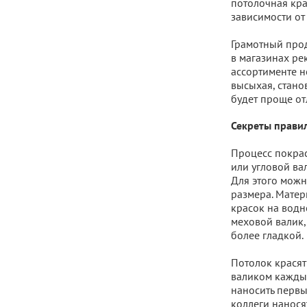
потолочная кра
зависимости от
Грамотный прод
в магазинах ре
ассортименте н
высыхая, стано
будет проще от
Секреты прави
Процесс покрас
или угловой вал
Для этого можн
размера. Матер
красок на водн
меховой валик,
более гладкой.
Потолок красят
валиком кажды
наносить первы
коллеги нанося