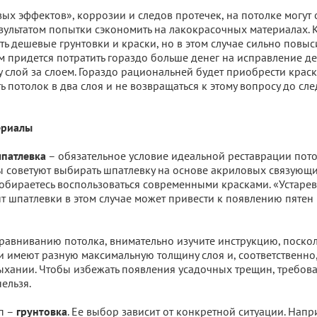
х эффектов», коррозии и следов протечек, на потолке могут о
ультатом попытки сэкономить на лакокрасочных материалах. 
ть дешевые грунтовки и краски, но в этом случае сильно повыси
 придется потратить гораздо больше денег на исправление де
 слой за слоем. Гораздо рациональней будет приобрести крас
ь потолок в два слоя и не возвращаться к этому вопросу до сл
ериалы
– обязательное условие идеальной реставрации пото
патлевка
советуют выбирать шпатлевку на основе акриловых связующи
собираетесь воспользоваться современными красками. «Устаре
т шпатлевки в этом случае может привести к появлению пяте
равниванию потолка, внимательно изучите инструкцию, поско
 имеют разную максимальную толщину слоя и, соответственно
ыхании. Чтобы избежать появления усадочных трещин, требов
ельзя.
п –
. Ее выбор зависит от конкретной ситуации. Напр
грунтовка