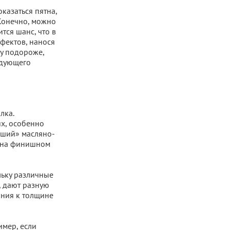
казаться пятна,
Конечно, можно
тся шанс, что в
фектов, нанося
ку подороже,
едующего
лка.
х, особенно
вший» масляно-
н на финишном
льку различные
, дают разную
ания к толщине
имер, если