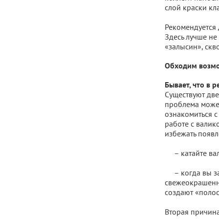
слой краски кл
Рекомендуется 
Здесь лучше не
«залысин», скв
Обходим возм
Бывает, что в 
Существуют две
проблема может
ознакомиться с
работе с валик
избежать появл
– катайте вал
– когда вы зам
свежеокрашенно
создают «полос
Вторая причина