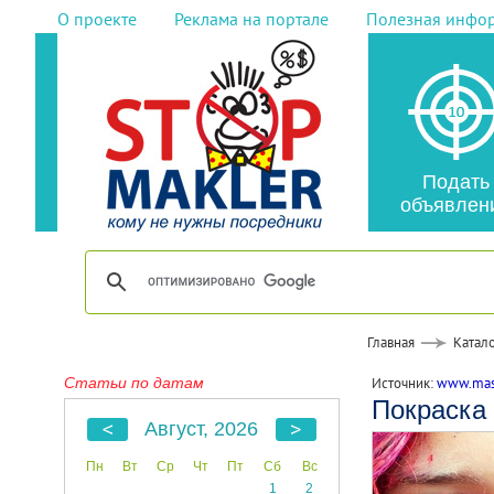
О проекте
Реклама на портале
Полезная инфо
Подать
объявлен
Главная
Катало
Статьи по датам
Источник:
www.mast
Покраска 
Август, 2026
Пн
Вт
Ср
Чт
Пт
Сб
Вс
1
2