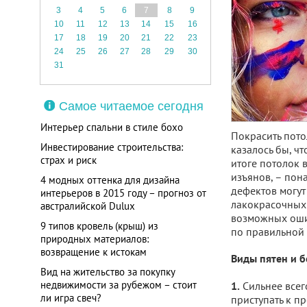
3
4
5
6
7
8
9
10
11
12
13
14
15
16
17
18
19
20
21
22
23
24
25
26
27
28
29
30
31
Самое читаемое сегодня
Интерьер спальни в стиле бохо
Покрасить потол
Инвестирование строительства:
казалось бы, чт
страх и риск
итоге потолок 
изъянов, – пон
4 модных оттенка для дизайна
дефектов могут
интерьеров в 2015 году – прогноз от
лакокрасочных 
австралийской Dulux
возможных оши
9 типов кровель (крыш) из
по правильной 
природных материалов:
возвращение к истокам
Виды пятен и б
Вид на жительство за покупку
недвижимости за рубежом – стоит
Сильнее всег
1.
ли игра свеч?
приступать к п