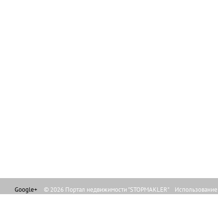
Google+
© 2026 Портал недвижимости "STOPMAKLER" Использование л