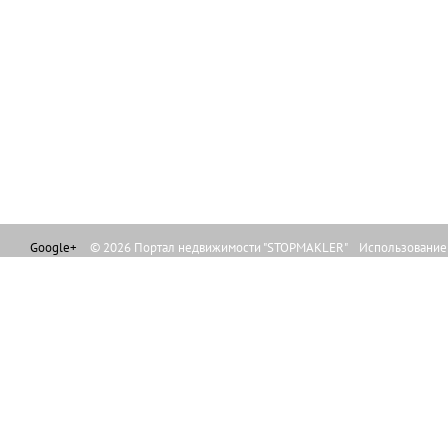
Google+
© 2026 Портал недвижимости "STOPMAKLER" Использование л