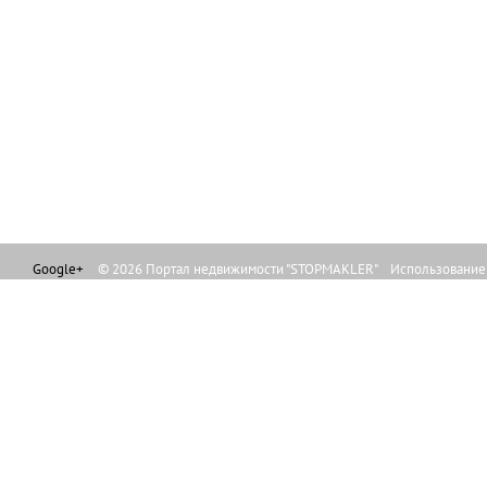
Google+
© 2026 Портал недвижимости "STOPMAKLER" Использование л