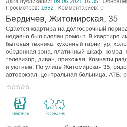
Дата публикации:
09.06.2021 16:35
Обновле
Просмотров:
1652
Комментариев:
0
Бердичев, Житомирская, 35
Сдается квартира на долгосрочный перио
недавно был сделан ремонт. В квартире и
бытовая техника: кухонный гарнитур, холо
обеденная зона, платинный шкаф, комод, м
телевизор, диван, прихожая. Комнаты раз
и уютные. По улице Житомирская 35, ряд
автовокзал, центральная больница, АТБ, р
Квартира
Посредник
Тип действия
Сдам помесячно