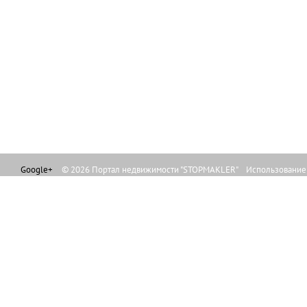
Google+
© 2026 Портал недвижимости "STOPMAKLER" Использование л